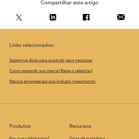
Compartilhar este artigo
Compartilhe este artigo no Twitter
Compartilhe este artigo no Linkedin
Compartilhe este arti
Enviar e
Links relacionados:
Dezenove dicas para expandir seus negócios
Como expandir sua marca [Baixe o relatório]
Marcos empresariais que indicam crescimento
Produtos
Recursos
Por que o Mailchimp?
Dicas de marketing