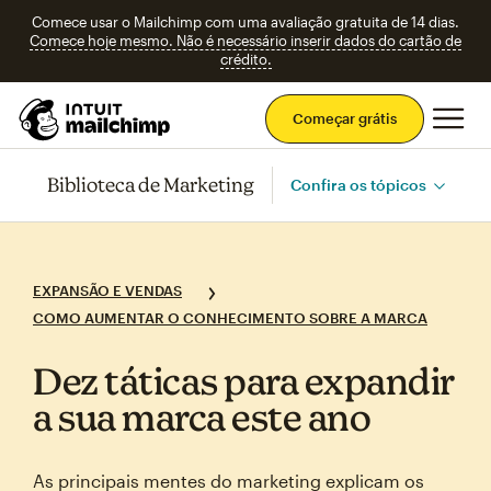
Comece usar o Mailchimp com uma avaliação gratuita de 14 dias.
Comece hoje mesmo. Não é necessário inserir dados do cartão de
crédito.
Men
Começar grátis
Biblioteca de Marketing
Confira os tópicos
EXPANSÃO E VENDAS
COMO AUMENTAR O CONHECIMENTO SOBRE A MARCA
Dez táticas para expandir
a sua marca este ano
As principais mentes do marketing explicam os