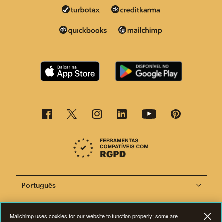
Agora, esta página está disponível em outros idiomas.
Mailchimp uses cookies for our website to function properly; some are