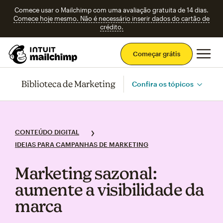
Comece usar o Mailchimp com uma avaliação gratuita de 14 dias.
Comece hoje mesmo. Não é necessário inserir dados do cartão de
crédito.
Men
Começar grátis
Biblioteca de Marketing
Confira os tópicos
CONTEÚDO DIGITAL
IDEIAS PARA CAMPANHAS DE MARKETING
Marketing sazonal:
aumente a visibilidade da
marca