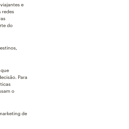
viajantes e
s redes
vas
rte do
estinos,
 que
decisão. Para
ticas
assam o
 marketing de