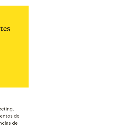
ntes
keting.
mentos de
ncias de