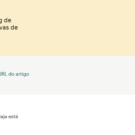
g de
rvas de
RL do artigo
aja está