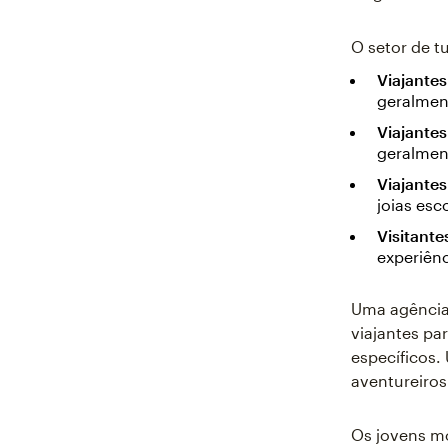
O setor de t
Viajantes
geralment
Viajante
geralmen
Viajante
joias esc
Visitante
experiênc
Uma agência
viajantes pa
específicos.
aventureiros
Os jovens mo