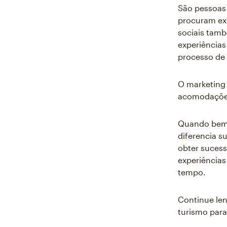
São pessoas 
procuram exp
sociais tam
experiências
processo de 
O marketing 
acomodações,
Quando bem f
diferencia s
obter sucess
experiências
tempo.
Continue len
turismo para