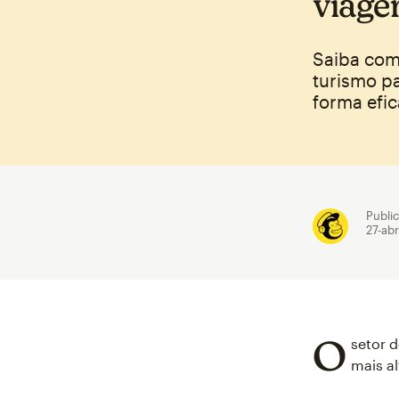
viage
Saiba com
turismo p
forma efic
Publi
27-ab
O
setor d
mais al