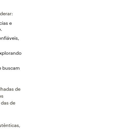
derar:
ias e
o.
nfiáveis,
explorando
 e buscam
lhadas de
os
 das de
utênticas,