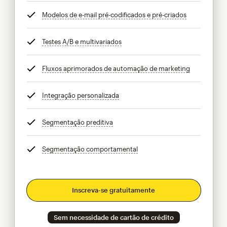
Modelos de e-mail pré-codificados e pré-criados
dica
Testes A/B e multivariados
dica
Fluxos aprimorados de automação de marketing
dica
Integração personalizada
dica
Segmentação preditiva
dica
Segmentação comportamental
dica
Inscreva-se gratuitamente
Sem necessidade de cartão de crédito