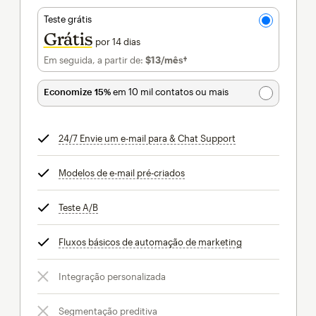
Teste grátis
Grátis
por 14 dias
Em seguida, a partir de:
$13
/mês†
por mês†
Economize 15%
em 10 mil contatos ou mais
24/7 Envie um e-mail para & Chat Support
dica
Modelos de e-mail pré-criados
dica
Teste A/B
dica
Fluxos básicos de automação de marketing
dica
Integração personalizada
Segmentação preditiva