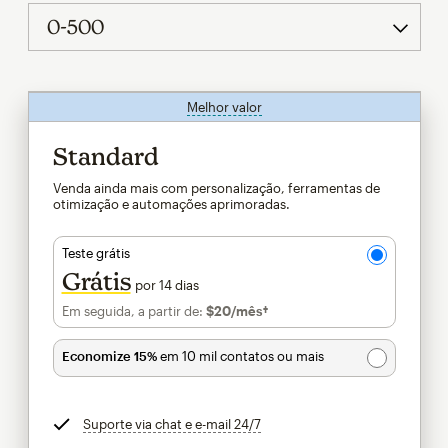
Melhor valor
dica
Standard
Venda ainda mais com personalização, ferramentas de
otimização e automações aprimoradas.
Teste grátis
Grátis
por 14 dias
Em seguida, a partir de:
$20
/mês†
por mês†
Economize 15%
em 10 mil contatos ou mais
Suporte via chat e e-mail 24/7
dica