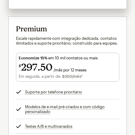
Premium
Escale rapidamente com integração dedicada, contatos
ilimitados e suporte prioritário; construído para equipes.
Economize 15%
em 10 mil contatos ou mais
297
50
$
/mês por 12 meses
$297.50
por mês por 12 meses
Em seguida, a partir de:
$350
/mês†
por mês†
Suporte por telefone prioritário
dica
Modelos de e-mail pré-criados e com código
personalizado
dica
Testes A/B e multivariados
dica