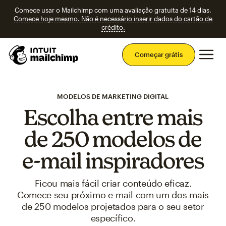
Comece usar o Mailchimp com uma avaliação gratuita de 14 dias.
Comece hoje mesmo. Não é necessário inserir dados do cartão de
crédito.
Men
Começar grátis
MODELOS DE MARKETING DIGITAL
Escolha entre mais
de 250 modelos de
e-mail inspiradores
Ficou mais fácil criar conteúdo eficaz.
Comece seu próximo e-mail com um dos mais
de 250 modelos projetados para o seu setor
específico.