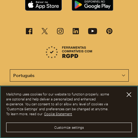
Agora, esta página está disponível em outros idiomas.
Mailchimp uses cookies for our website to function properly; some
©2001-2026 Todos os direitos reservados. Mailchimp® é marca registrada
are optional and help deliver a personalized and enhanced
da The Rocket Science Group. Apple e o logotipo da Apple são marcas
experience. You can consent to all or allow any level of cookies via
registadas da Apple Inc. Mac App Store é marca de serviços da Apple Inc.
“Customize Settings” and preferences can be changed at anytime.
Google Play e o logotipo do Google Play são marcas registradas da
To learn more, read our
Cookie Statement
Google Inc.
Privacidade
|
Termos
|
Avisos legais
|
Preferências de
cookies
Customize settings