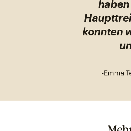
haben 
Haupttre
konnten w
un
-Emma Te
Mehr