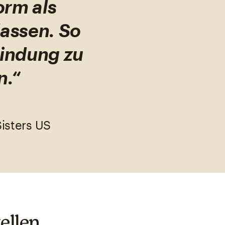
orm als
assen. So
bindung zu
n.“
isters US
ellen