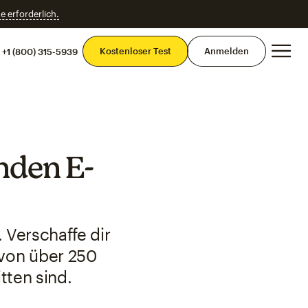
e erforderlich.
Ha
Kostenloser Test
Anmelden
+1 (800) 315-5939
nden E-
. Verschaffe dir
 von über 250
tten sind.