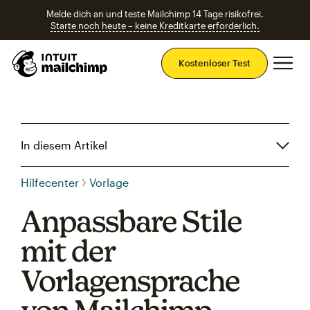
Melde dich an und teste Mailchimp 14 Tage risikofrei.
Starte noch heute – keine Kreditkarte erforderlich.
Ha
Kostenloser Test
In diesem Artikel
Hilfecenter
Vorlage
Anpassbare Stile
mit der
Vorlagensprache