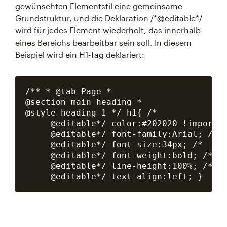
gewünschten Elementstil eine gemeinsame
Grundstruktur, und die Deklaration /*@editable*/
wird für jedes Element wiederholt, das innerhalb
eines Bereichs bearbeitbar sein soll. In diesem
Beispiel wird ein H1-Tag deklariert:
/** * @tab Page *

@section main heading *

@style heading 1 */ h1{ /*

     @editable*/ color:#202020 !importan
     @editable*/ font-family:Arial; /*

     @editable*/ font-size:34px; /*

     @editable*/ font-weight:bold; /*

     @editable*/ line-height:100%; /*
