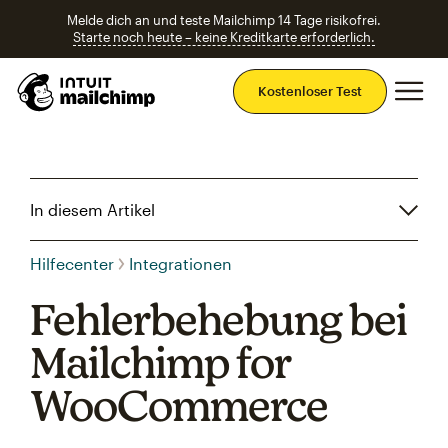
Melde dich an und teste Mailchimp 14 Tage risikofrei.
Starte noch heute – keine Kreditkarte erforderlich.
Ha
Kostenloser Test
In diesem Artikel
Hilfecenter
Integrationen
Fehlerbehebung bei
Mailchimp for
WooCommerce