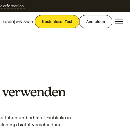
e erforderlich.
Ha
Kostenloser Test
Anmelden
+1 (800) 315-5939
p verwenden
stehen und erhältst Einblicke in
lchimp bietet verschiedene