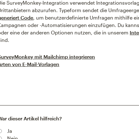
Die SurveyMonkey-Integration verwendet Integrationsvorla
Drittanbietern abzurufen. Typeform sendet die Umfrageerg
generiert Code
, um benutzerdefinierte Umfragen mithilfe e
Kampagnen oder -Automatisierungen einzufügen. Du kanns
oder eine der anderen Optionen nutzen, die in unserem
Int
sind.
SurveyMonkey mit Mailchimp integrieren
Arten von E-Mail-Vorlagen
War dieser Artikel hilfreich?
Ja
Nein