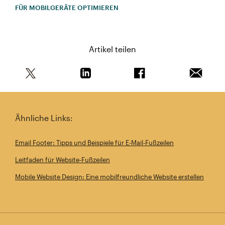
FÜR MOBILGERÄTE OPTIMIEREN
Artikel teilen
Teile diesen Artikel auf Twitter
Teile diesen Artikel auf Linkedin
Teile diesen Artikel au
Artikel 
Ähnliche Links:
Email Footer: Tipps und Beispiele für E-Mail-Fußzeilen
Leitfaden für Website-Fußzeilen
Mobile Website Design: Eine mobilfreundliche Website erstellen