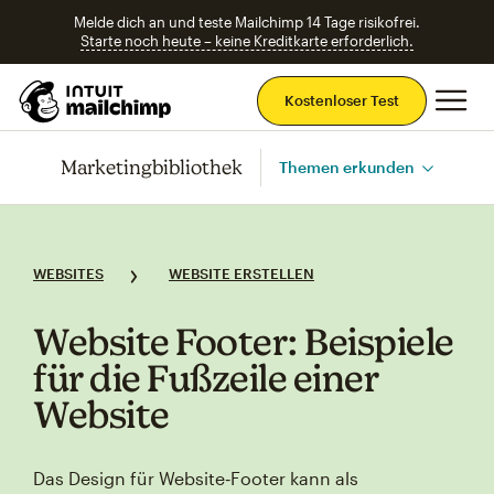
Melde dich an und teste Mailchimp 14 Tage risikofrei.
Starte noch heute – keine Kreditkarte erforderlich.
Ha
Kostenloser Test
Marketingbibliothek
Themen erkunden
WEBSITES
WEBSITE ERSTELLEN
Website Footer: Beispiele
für die Fußzeile einer
Website
Das Design für Website‑Footer kann als