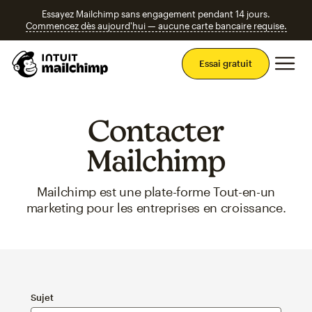
Essayez Mailchimp sans engagement pendant 14 jours.
Commencez dès aujourd'hui — aucune carte bancaire requise.
Men
Essai gratuit
Contacter
Mailchimp
Mailchimp est une plate-forme Tout-en-un
marketing pour les entreprises en croissance.
Sujet