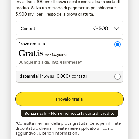
Invia fino a 100 email senza rischi e senza alcuna carta di
credito. Salva un metodo di pagamento per sbloccare
5,900
invii per il resto della prova gratuita.
Contatti
Prova gratuita
Gratis
per 14 giorni
Dunque inizia da:
192.41kr
/mese†
al mese†
Risparmia il 15%
su 10.000+ contatti
Provalo gratis
Senza rischi • Non è richiesta la carta di credito
†Consulta i
Termini della prova gratuita
. Se superi il limite
di contatti o di email inviate viene applicato un
costo
aggiuntivo
.
Ulteriori informazioni
tooltip