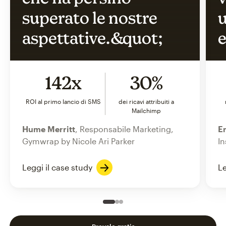
superato le nostre
u
aspettative.&quot;
e
142x
30%
ROI al primo lancio di SMS
dei ricavi attribuiti a
Mailchimp
Hume Merritt
, Responsabile Marketing,
Er
Gymwrap by Nicole Ari Parker
In
Leggi il case study
Le
Slide 1 of 3
Go to slide 2 of 3
Go to slide 3 of 3