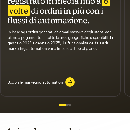
registrato in media fino a
8
volte
di ordini in più con i
flussi di automazione.
In base agli ordini generati da email massive degli utenti con
piano a pagamento in tutte le aree geografiche disponibili da
gennaio 2023 a gennaio 2025\. La funzionalità dei flussi di
marketing automation varia in base al tipo di piano.
Scopri le marketing automation
Slide 1 of 3
Go to slide 2 of 3
Go to slide 3 of 3