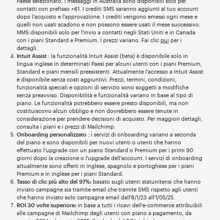
Paese selezionato. I messaggi in Australia sono disponibili solo per
contatti con prefisso +61. I crediti SMS saranno aggiunti al tuo account
dopo l'acquisto e l'approvazione. I crediti vengono emessi ogni mese e
quelli non usati scadono e non possono essere usati il mese successivo.
MMS disponibili solo per l'invio a contatti negli Stati Uniti e in Canada
con i piani Standard e Premium. I prezzi variano. Fai clic
qui
per i
dettagli.
Intuit Assist
: la funzionalità Intuit Assist (beta) è disponibile solo in
lingua inglese in determinati Paesi per alcuni utenti con i piani Premium,
Standard e piani mensili preesistenti. Attualmente l'accesso a Intuit Assist
è disponibile senza costi aggiuntivi. Prezzi, termini, condizioni,
funzionalità speciali e opzioni di servizio sono soggetti a modifiche
senza preavviso. Disponibilità e funzionalità variano in base al tipo di
piano. Le funzionalità potrebbero essere presto disponibili, ma non
costituiscono alcun obbligo e non dovrebbero essere tenute in
considerazione per prendere decisioni di acquisto. Per maggiori dettagli,
consulta i piani e i prezzi di Mailchimp.
Onboarding personalizzato
: i servizi di onboarding variano a seconda
del piano e sono disponibili per nuovi utenti o utenti che hanno
effettuato l'upgrade con un piano Standard o Premium per i primi 90
giorni dopo la creazione o l'upgrade dell'account. I servizi di onboarding
attualmente sono offerti in inglese, spagnolo e portoghese per i piani
Premium e in inglese per i piani Standard.
Tasso di clic più alto del 97%:
basato sugli utenti statunitensi che hanno
inviato campagne sia tramite email che tramite SMS rispetto agli utenti
che hanno inviato solo campagne email dall'8/1/23 all'1/05/25.
ROI 30 volte superiore:
in base a tutti i ricavi dell'e-commerce attribuibili
alle campagne di Mailchimp degli utenti con piano a pagamento, da