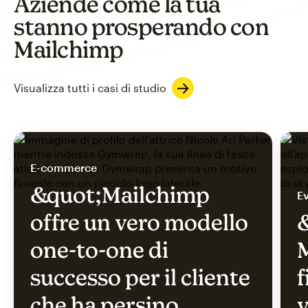
Aziende come la tua
stanno prosperando con
Mailchimp
Visualizza tutti i casi di studio
E-commerce
&quot;Mailchimp
Ev
offre un vero modello
&
one-to-one di
M
successo per il cliente
f
che ha persino
v