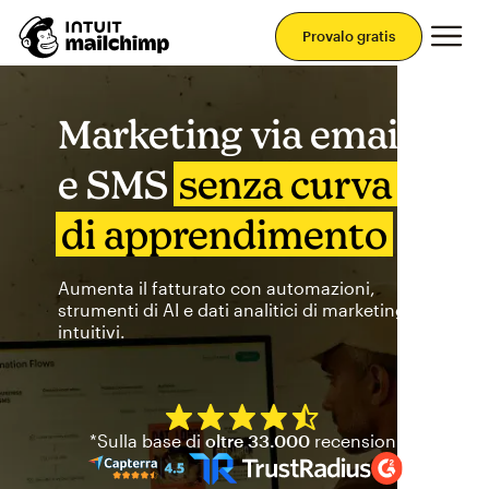
Men
Provalo gratis
Marketing via email
e SMS
senza curva
di apprendimento
Aumenta il fatturato con automazioni,
strumenti di AI e dati analitici di marketing
intuitivi.
Mailchimp ha una valutazione 
*Sulla base di
oltre 33.000
recensioni