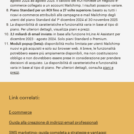
agosto 2024 ad agosto 2025. Il calcolo del ROI richiede un negozio e-
commerce collegato a un account Mailchimp. I risultati possono variare.
Piano Standard per un ROI fino a 27 volte superiore:
basato su tutti i
ricavi e-commerce attribuibili alle campagne e-mail Mailchimp degli
utenti del piano Standard dal 1° dicembre 2024 al 30 novembre 2025
La disponibilità di caratteristiche e funzionalità varia in base al tipo di
piano. Per ulteriori dettagli, visualizza piani e prezzi.
3,1 miliardi di email inviate:
in base alla funzione InLine AI Assistant per
dicembre 2023 - agosto 2024. Solo piani Standard o Premium.
Moduli popup (beta):
disponibilità molto limitata per utenti Mailchimp
nuovi e già acquisiti e solo sui browser web. A breve, le funzionalità
potrebbero essere più ampiamente disponibili, ma non costituiscono
obbligo e non dovrebbero essere prese in considerazione per prendere
decisioni di acquisto. La disponibilità di caratteristiche e funzionalità
varia in base al tipo di piano. Per ulteriori dettagli, consulta
piani e
prezzi
.
Link correlati:
E-commerce
Guida alla creazione di indirizzi email professionali
SMS marketing: guida completa a strategie e vantaggi