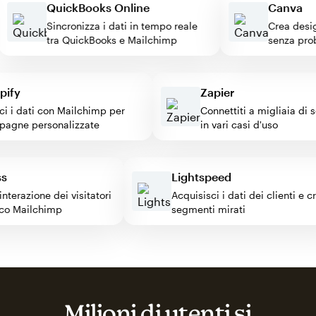
QuickBooks Online
Canv
Sincronizza i dati in tempo reale
Crea de
tra QuickBooks e Mailchimp
senza 
fy
Zapier
i dati con Mailchimp per
Connettiti a migliaia di ser
ne personalizzate
in vari casi d'uso
ess
Lightspeed
l'interazione dei visitatori
Acquisisci i dati dei clienti 
blocco Mailchimp
segmenti mirati
Milioni di utenti si