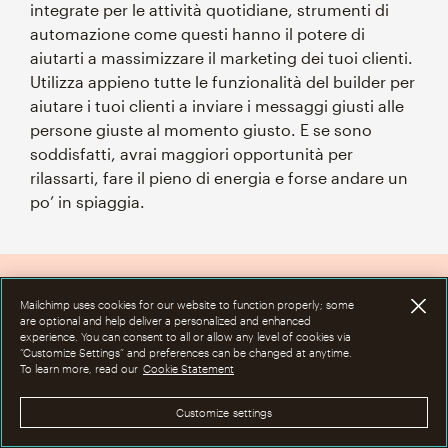
integrate per le attività quotidiane, strumenti di
automazione come questi hanno il potere di
aiutarti a massimizzare il marketing dei tuoi clienti.
Utilizza appieno tutte le funzionalità del builder per
aiutare i tuoi clienti a inviare i messaggi giusti alle
persone giuste al momento giusto. E se sono
soddisfatti, avrai maggiori opportunità per
rilassarti, fare il pieno di energia e forse andare un
po’ in spiaggia.
Mailchimp uses cookies for our website to function properly; some
Mailchimp & Co può
are optional and help deliver a personalized and enhanced
experience. You can consent to all or allow any level of cookies via
aiutarti a dare energia
“Customize Settings” and preferences can be changed at anytime.
To learn more, read our
Cookie Statement
alla tua attività
Customize settings
La nostra comunità di esperti di marketing,
che condivide la mentalità e le modalità di