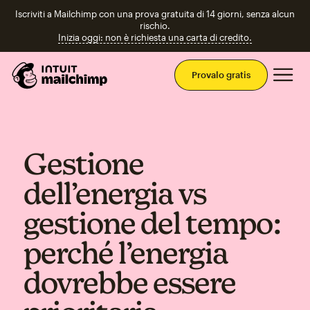
Iscriviti a Mailchimp con una prova gratuita di 14 giorni, senza alcun
rischio.
Inizia oggi: non è richiesta una carta di credito.
Men
Provalo gratis
Gestione
dell’energia vs
gestione del tempo:
perché l’energia
dovrebbe essere