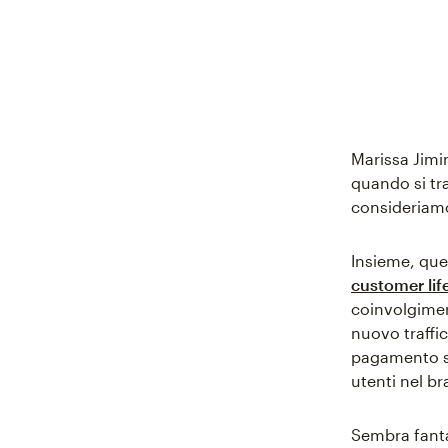
Marissa Jimi
quando si tr
consideriamo
Insieme, que
customer lif
coinvolgiment
nuovo traffic
pagamento si
utenti nel b
Sembra fanta