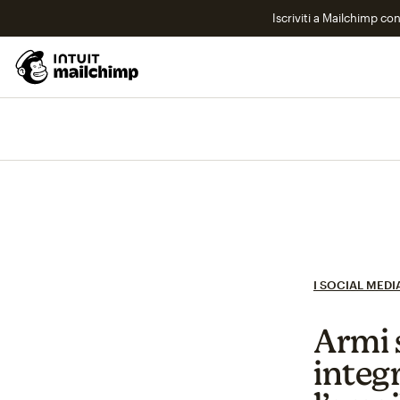
Iscriviti a Mailchimp co
I SOCIAL MEDI
Armi 
integ