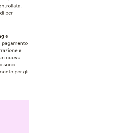
ontrollata.
di per
ng
e
l a pagamento
rrazione e
 un nuovo
i social
ento per gli