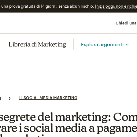
n una prova gratuita di 14 giorni, senza alcun rischio.
Inizia oggi: non è richi
Chiedi una
Libreria di Marketing
Esplora argomenti
A
IL SOCIAL MEDIA MARKETING
segrete del marketing: Co
rare i social media a pagam