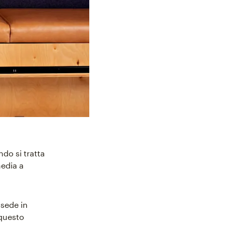
do si tratta
media a
 sede in
 questo