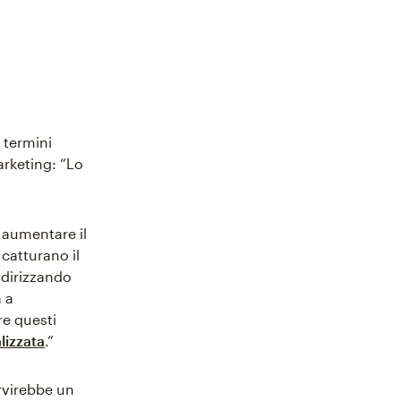
 termini
rketing: “Lo
 aumentare il
catturano il
ndirizzando
 a
re questi
lizzata
.”
rvirebbe un