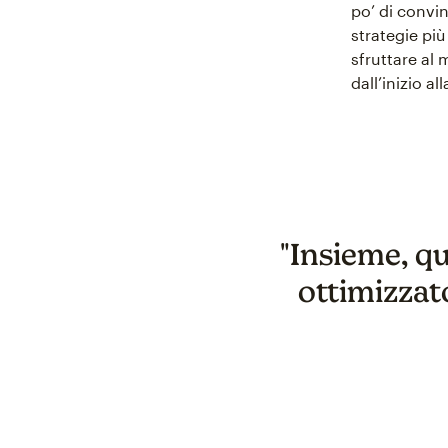
po’ di convi
strategie pi
sfruttare al 
dall’inizio all
"Insieme, q
ottimizzat