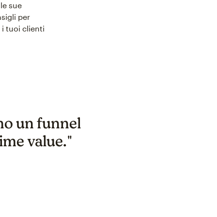
lle sue
sigli per
 tuoi clienti
no un funnel
ime value."