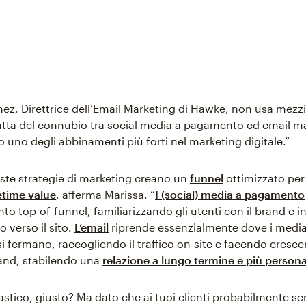
nez, Direttrice dell’Email Marketing di Hawke, non usa mezzi
atta del connubio tra social media a pagamento ed email ma
 uno degli abbinamenti più forti nel marketing digitale.”
ste strategie di marketing creano un
funnel
ottimizzato per
etime value
, afferma Marissa. “
I (social) media a pagamento
o top-of-funnel, familiarizzando gli utenti con il brand e i
o verso il sito.
L’email
riprende essenzialmente dove i media
 fermano, raccogliendo il traffico on-site e facendo cresce
rand, stabilendo una
relazione a lungo termine e più persona
stico, giusto? Ma dato che ai tuoi clienti probabilmente se