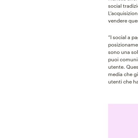
social tradiz
L’acquisizio
vendere ques
“I social a 
posizionamen
sono una solu
puoi comunic
utente. Quest
media che g
utenti che h