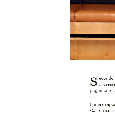
S
econdo 
di crear
pagamento e 
Prima di app
California, c