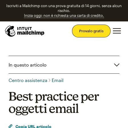
Iscriviti a Mailchimp con una prova gratuita di 14 giorni, senza alcun
rischio.
Inizia oggi: non è richiesta una carta di credito.
Men
Provalo gratis
In questo articolo
Centro assistenza
Email
Best practice per
oggetti email
Copia URL articolo