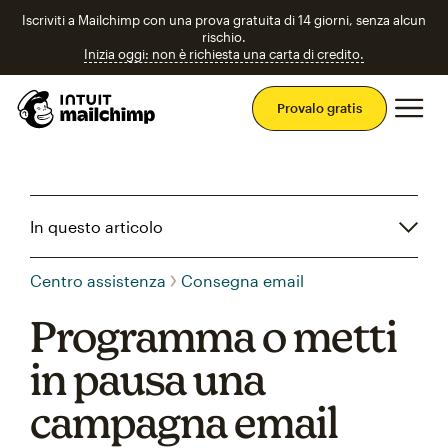
Iscriviti a Mailchimp con una prova gratuita di 14 giorni, senza alcun
rischio.
Inizia oggi: non è richiesta una carta di credito.
Men
Provalo gratis
In questo articolo
Centro assistenza
Consegna email
Programma o metti
in pausa una
campagna email