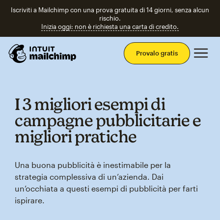
Iscriviti a Mailchimp con una prova gratuita di 14 giorni, senza alcun
rischio.
Inizia oggi: non è richiesta una carta di credito.
Men
Provalo gratis
I 3 migliori esempi di
campagne pubblicitarie e
migliori pratiche
Una buona pubblicità è inestimabile per la
strategia complessiva di un’azienda. Dai
un’occhiata a questi esempi di pubblicità per farti
ispirare.