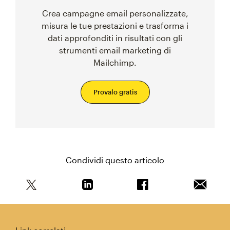
Crea campagne email personalizzate,
misura le tue prestazioni e trasforma i
dati approfonditi in risultati con gli
strumenti email marketing di
Mailchimp.
Provalo gratis
Condividi questo articolo
Condividi questo articolo su Twitter
Condividi questo articolo su Linkedi
Condividi questo arti
Invia qu