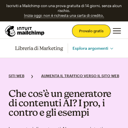
Iscriviti a Mailchimp con una prova gratuita di 14 giorni, senza alcun
rischio.
Inizia oggi: non è richiesta una carta di credito.
Men
Provalo gratis
Libreria di Marketing
Esplora argomenti
SITI WEB
AUMENTA IL TRAFFICO VERSO IL SITO WEB
Che cos’è un generatore
di contenuti AI? I pro, i
contro e gli esempi