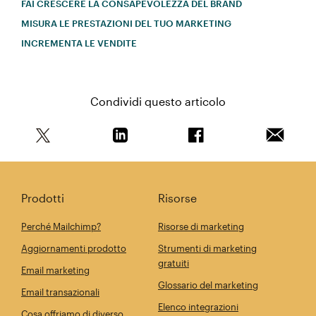
FAI CRESCERE LA CONSAPEVOLEZZA DEL BRAND
MISURA LE PRESTAZIONI DEL TUO MARKETING
INCREMENTA LE VENDITE
Condividi questo articolo
Condividi questo articolo su Twitter
Condividi questo articolo su Linkedi
Condividi questo arti
Invia qu
Prodotti
Risorse
Perché Mailchimp?
Risorse di marketing
Aggiornamenti prodotto
Strumenti di marketing
gratuiti
Email marketing
Glossario del marketing
Email transazionali
Elenco integrazioni
Cosa offriamo di diverso