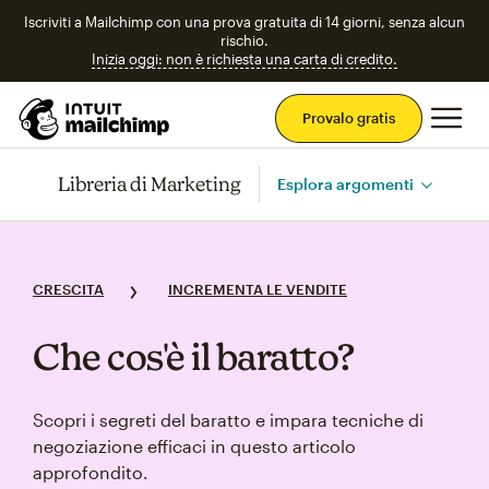
Iscriviti a Mailchimp con una prova gratuita di 14 giorni, senza alcun
rischio.
Inizia oggi: non è richiesta una carta di credito.
Men
Provalo gratis
Libreria di Marketing
Esplora argomenti
CRESCITA
INCREMENTA LE VENDITE
Che cos'è il baratto?
Scopri i segreti del baratto e impara tecniche di
negoziazione efficaci in questo articolo
approfondito.