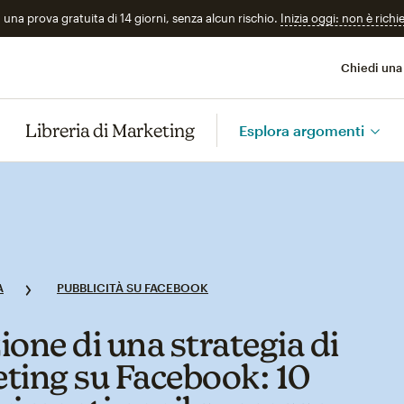
n una prova gratuita di 14 giorni, senza alcun rischio.
Inizia oggi: non è richi
Chiedi una
Libreria di Marketing
Esplora argomenti
A
PUBBLICITÀ SU FACEBOOK
ione di una strategia di
ting su Facebook: 10