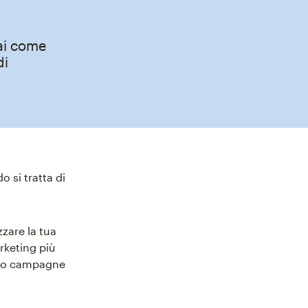
ai come
di
 si tratta di
zare la tua
rketing più
ando campagne