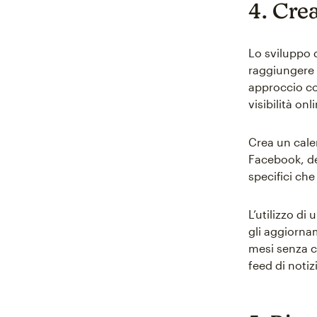
4. Cre
Lo sviluppo 
raggiungere i
approccio co
visibilità on
Crea un cale
Facebook, de
specifici che
L’utilizzo di
gli aggiorna
mesi senza c
feed di notiz