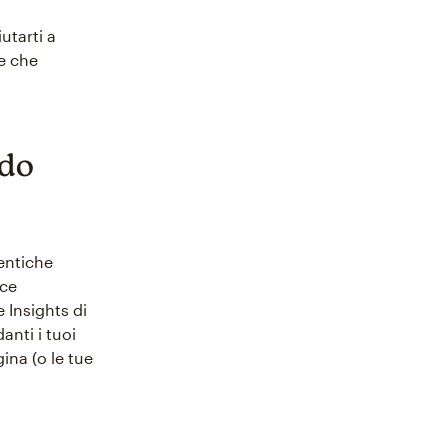
utarti a
e che
odo
tentiche
sce
 Insights di
anti i tuoi
ina (o le tue