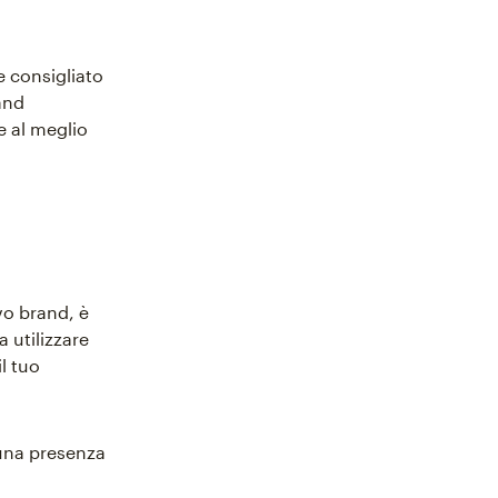
e consigliato
and
e al meglio
o brand, è
a utilizzare
l tuo
 una presenza