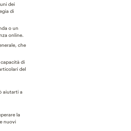
uni dei
egia di
enda o un
za online.
generale, che
 capacità di
rticolari del
aiutarti a
perare la
e nuovi