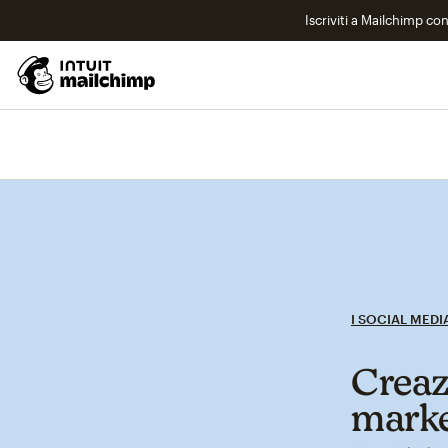
Iscriviti a Mailchimp co
I SOCIAL MEDI
Creaz
marke