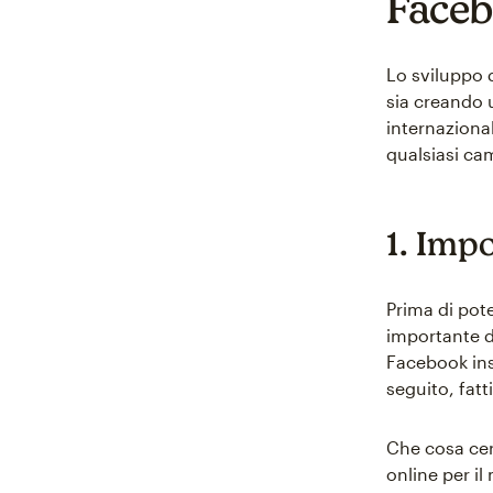
Face
Lo sviluppo 
sia creando 
internazional
qualsiasi ca
1. Impo
Prima di pote
importante de
Facebook insi
seguito, fat
Che cosa cer
online per il