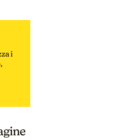
za i
,
pagine