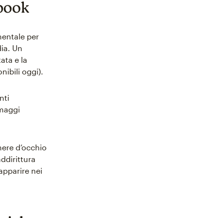
ebook
mentale per
dia. Un
ata e la
nibili oggi).
nti
omaggi
enere d’occhio
ddirittura
apparire nei