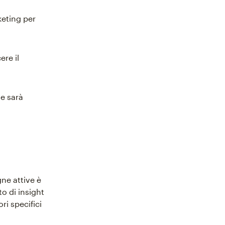
keting per
ere il
le sarà
gne attive è
o di insight
ri specifici