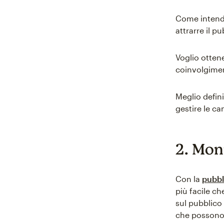
Come intendo
attrarre il 
Voglio otten
coinvolgimen
Meglio defini
gestire le ca
2. Moni
Con la
pubbl
più facile c
sul pubblico 
che possono 