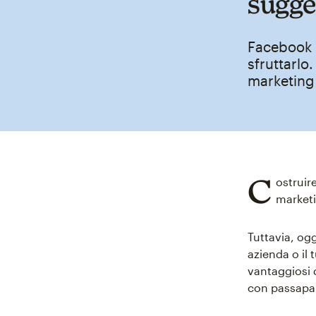
sugge
Facebook 
sfruttarlo
marketing
C
ostruir
marketi
Tuttavia, og
azienda o il 
vantaggiosi 
con passapar