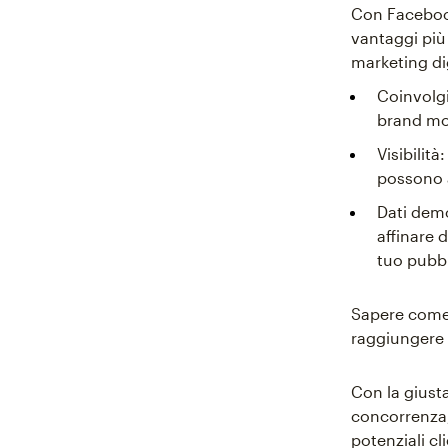
Con Facebook
vantaggi più 
marketing di
Coinvolgi
brand mo
Visibilit
possono a
Dati demo
affinare d
tuo pubbl
Sapere come 
raggiungere i
Con la giust
concorrenza,
potenziali cli