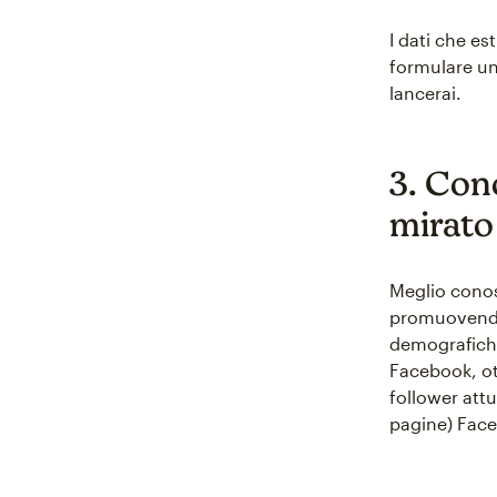
I dati che es
formulare un
lancerai.
3. Cono
mirato
Meglio conosc
promuovendo 
demografiche
Facebook, ot
follower att
pagine) Fac