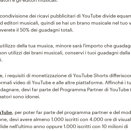
 condivisione dei ricavi pubblicitari di YouTube divide equam
ed editori musicali, quindi se hai un brano musicale nel tuo 
verete il 50% dei guadagni totali.
'utilizzo della tua musica, minore sarà l'importo che guadag
non utilizzi dei brani musicali, conservi i tuoi guadagni dall
i.
, i requisiti di monetizzazione di YouTube Shorts differisc
ormali video di YouTube e alle altre piattaforme. Affinché i t
agnare, devi far parte del Programma Partner di YouTube 
reatori sono idonei.
uTube
, per poter far parte del programma partner e del mod
ne, devi avere almeno 1.000 iscritti con 4.000 ore di visua
ide nell'ultimo anno oppure 1.000 iscritti con 10 milioni di