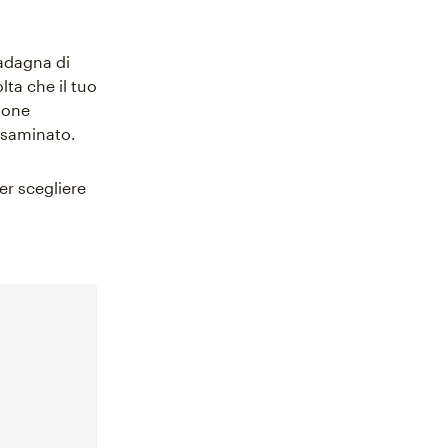
uadagna di
ta che il tuo
zione
 esaminato.
er scegliere