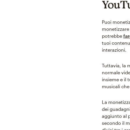
YouTu
Puoi monetiz
monetizzare 
potrebbe
fa
tuoi contenut
interazioni.
Tuttavia, la
normale vide
insieme e il 
musicali che 
La monetizzaz
dei guadagni 
aggiunto al p
secondo il mo
divisi tra i c