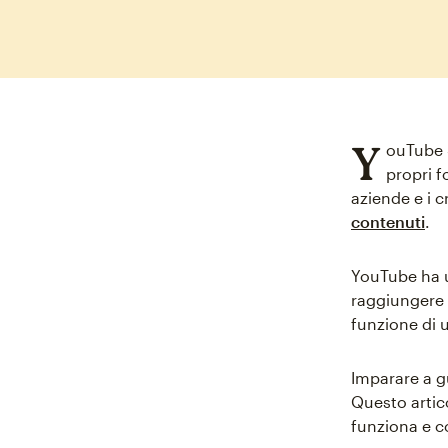
Y
ouTube S
propri f
aziende e i 
contenuti
.
YouTube ha un
raggiungere 
funzione di 
Imparare a g
Questo artic
funziona e c