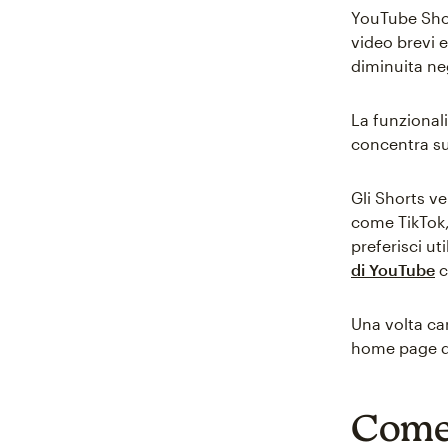
YouTube Shor
video brevi 
diminuita neg
La funzionali
concentra sui
Gli Shorts v
come TikTok,
preferisci ut
di YouTube
c
Una volta car
home page di
Come 