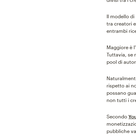
Il modello di
tra creatori 
entrambi rice
Maggiore è l
Tuttavia, se 
pool di autor
Naturalmente
rispetto ai n
possano guad
non tutti i c
Secondo
Yo
monetizzazio
pubbliche val