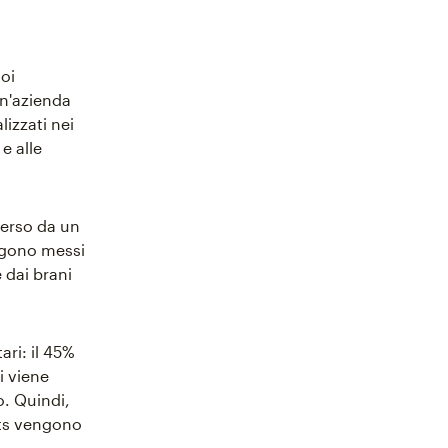
oi
n'azienda
izzati nei
e alle
verso da un
engono messi
 dai brani
ari: il 45%
i viene
o. Quindi,
orts vengono