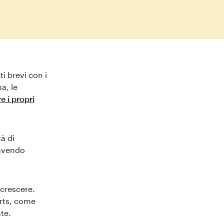
i brevi con i
a, le
e i propri
à di
 avendo
 crescere.
rts, come
te.