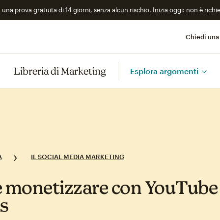
n una prova gratuita di 14 giorni, senza alcun rischio.
Inizia oggi: non è richi
Chiedi una
Libreria di Marketing
Esplora argomenti
A
IL SOCIAL MEDIA MARKETING
monetizzare con YouTube
s