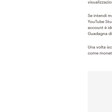
visualizzazio
Se intendi m
YouTube Stud
account è ido
Guadagna di 
Una volta isc
come monetiz