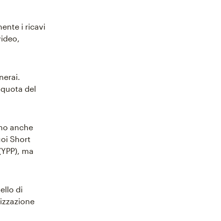
ente i ricavi
video,
nerai.
a quota del
ono anche
uoi Short
(YPP), ma
ello di
lizzazione