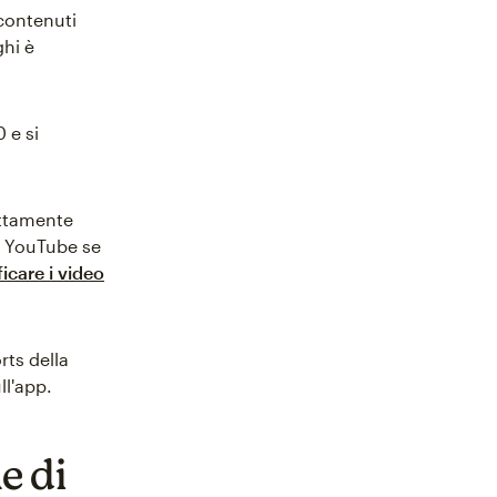
 contenuti
ghi è
 e si
attamente
su YouTube se
care i video
rts della
ll'app.
e di