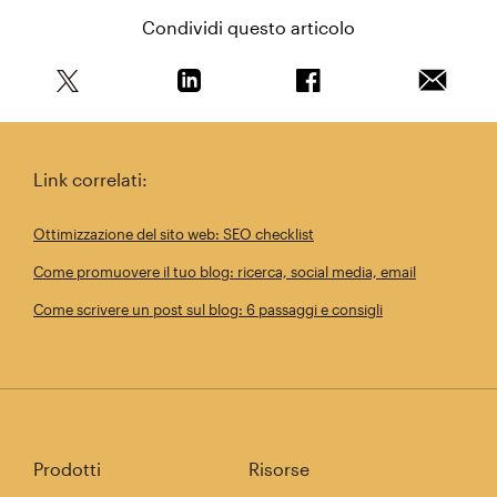
Condividi questo articolo
Condividi questo articolo su Twitter
Condividi questo articolo su Linkedi
Condividi questo arti
Invia qu
Link correlati:
Ottimizzazione del sito web: SEO checklist
Come promuovere il tuo blog: ricerca, social media, email
Come scrivere un post sul blog: 6 passaggi e consigli
Prodotti
Risorse