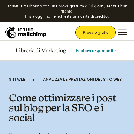
Iscriviti a Mailchimp con una prova gratuita di 14 giorni, senza alcun
rischio.
Inizia oggi: non è richiesta una carta di credito.
Men
Provalo gratis
Libreria di Marketing
Esplora argomenti
SITI WEB
ANALIZZA LE PRESTAZIONI DEL SITO WEB
Come ottimizzare i post
sul blog per la SEO e i
social