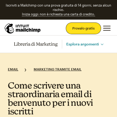
Iscriviti a Mailchimp con una prova gratuita di 14 giorni, senza alcun
rischio.
Inizia oggi: non è richiesta una carta di credito.
Men
Provalo gratis
Libreria di Marketing
Esplora argomenti
EMAIL
MARKETING TRAMITE EMAIL
Come scrivere una
straordinaria email di
benvenuto per i nuovi
iscritti