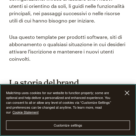
utenti si orientino da soli, li guidi nelle funzionalità
principali, nei passaggi successivi o nelle risorse
utili di cui hanno bisogno per iniziare.
Usa questo template per prodotti software, siti di
abbonamento o qualsiasi situazione in cui desideri
attivare l'iscrizione e mantenere i nuovi utenti
coinvolti.
La storia del brand
Mailchimp uses cookies for our website to function properly; some are
optional and help deliver a personalized and enhanced experience. You
A volte il modo migliore per presentare il tuo brand
can consent to all or allow any level of cookies via “Customize Settings”
and preferences can be changed at anytime. To learn more, read
è raccontare la storia delle tue origini e dei valori in
our
Cookie Statement
cui credi. Questo template si concentra sulla
visione, i valori e la personalità del brand.
Customize settings