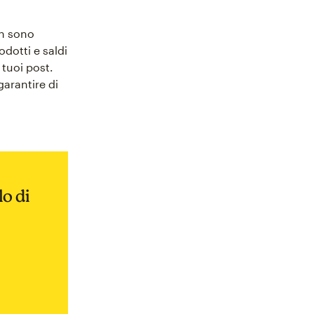
on sono
odotti e saldi
 tuoi post.
garantire di
o di