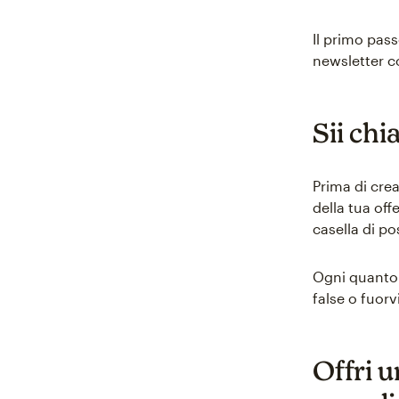
Il primo pass
newsletter c
Sii chi
Prima di crea
della tua off
casella di po
Ogni quanto c
false o fuorv
Offri u