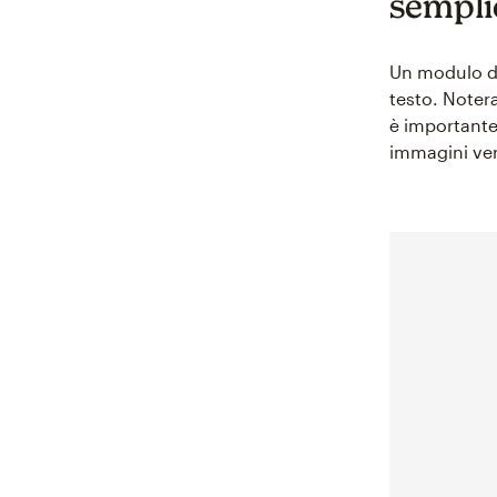
sempli
Un modulo di 
testo. Notera
è importante
immagini ven