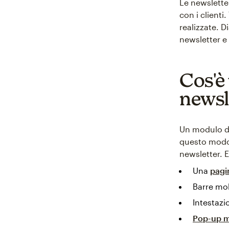
Le newslette
con i clienti
realizzate. 
newsletter e
Cos'è 
newsl
Un modulo di 
questo modo 
newsletter. E
Una
pagi
Barre mobi
Intestazio
Pop-up mo