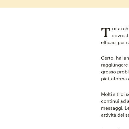
T
i stai 
dovresti
efficaci per r
Certo, hai an
raggiungere i
grosso proble
piattaforma d
Molti siti di
continui ad 
messaggi. Le
attività del s