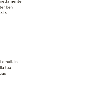
direttamente
tter ben
alla
i email. In
la tua
cui: