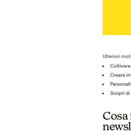
Ulteriori mo
Coltivare
Creare in
Personali
Scopri di
Cosa f
newsl