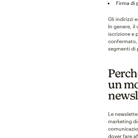
Firma di 
Gli indirizzi
In genere, i
iscrizione e
confermato, g
segmenti di 
Perch
un mod
newsl
Le newslette
marketing dig
comunicazion
dover fare a