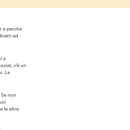
r e perché
iretti ed
i a
ocial, c'è un
i. La
. Se non
uoi
 le altre