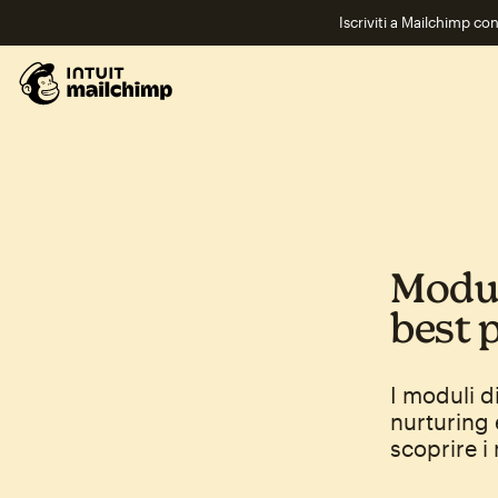
Iscriviti a Mailchimp co
Moduli
best 
I moduli d
nurturing 
scoprire i 