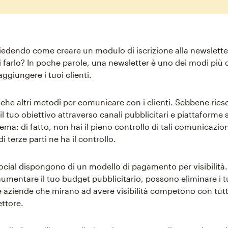
chiedendo come creare un modulo di iscrizione alla newslette
 farlo? In poche parole, una newsletter è uno dei modi più d
aggiungere i tuoi clienti.
che altri metodi per comunicare con i clienti. Sebbene riesc
l tuo obiettivo attraverso canali pubblicitari e piattaforme s
ma: di fatto, non hai il pieno controllo di tali comunicazion
i terze parti ne ha il controllo.
 social dispongono di un modello di pagamento per visibilità
aumentare il tuo budget pubblicitario, possono eliminare i t
 aziende che mirano ad avere visibilità competono con tutte
ettore.