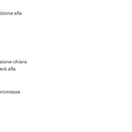
izione alla
isione chiara
erà alla
e promesse