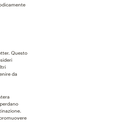
riodicamente
etter. Questo
sideri
tri
enire da
ntera
i perdano
tinazione.
di promuovere