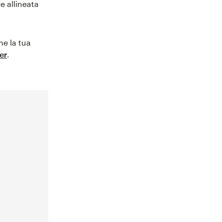
re allineata
me la tua
er
.