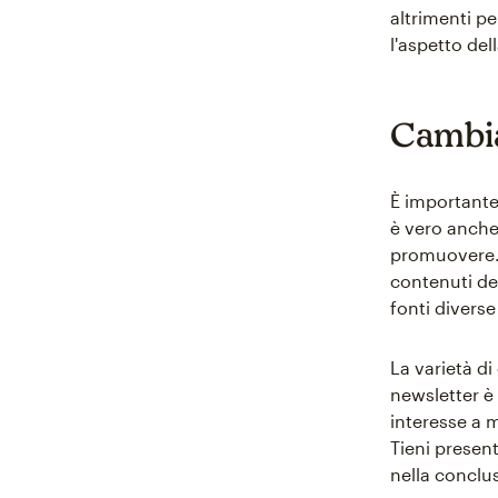
altrimenti p
l'aspetto del
Cambia
È importante
è vero anche
promuovere. D
contenuti de
fonti diverse
La varietà di
newsletter è
interesse a m
Tieni presen
nella conclus