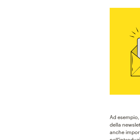
Ad esempio, 
della newslet
anche import
nell'introduz