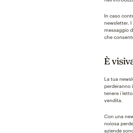
In caso contr
newsletter. 
messaggio de
che consente
È visi
La tua newsle
perderanno i
tenere i lett
vendita.
Con una news
noiosa perder
aziende sono 