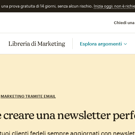
n una prova gratuita di 14 giorni, senza alcun rischio.
Inizia oggi: non è richi
Chiedi una
Libreria di Marketing
Esplora argomenti
MARKETING TRAMITE EMAIL
creare una newsletter perf
 tuoi clienti fedeli sempre aggiornati con newsle