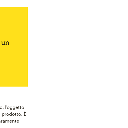
 un
o, l'oggetto
o prodotto. È
iaramente