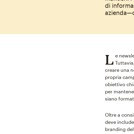
di informa
azienda—c
L
e newsle
Tuttavia
creare una ne
propria cam
obiettivo ch
per mantenere
siano formatt
Oltre a cons
deve includer
branding del