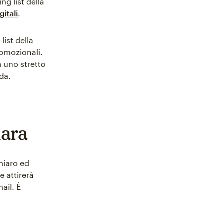
ng list della
gitali
.
ist della
romozionali.
à uno stretto
da.
iara
hiaro ed
 attirerà
mail. È