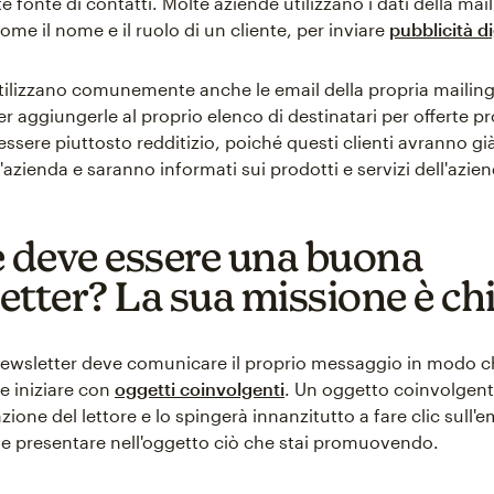
 fonte di contatti. Molte aziende utilizzano i dati della maili
ome il nome e il ruolo di un cliente, per inviare
pubblicità di
tilizzano comunemente anche le email della propria mailing l
r aggiungerle al proprio elenco di destinatari per offerte p
ssere piuttosto redditizio, poiché questi clienti avranno gi
azienda e saranno informati sui prodotti e servizi dell'azien
deve essere una buona
etter? La sua missione è ch
wsletter deve comunicare il proprio messaggio in modo c
e iniziare con
oggetti coinvolgenti
. Un oggetto coinvolgente
nzione del lettore e lo spingerà innanzitutto a fare clic sull'e
 presentare nell'oggetto ciò che stai promuovendo.