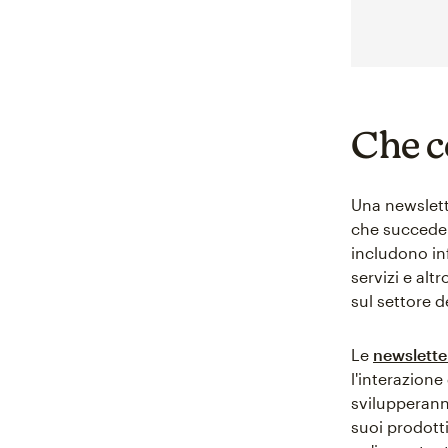
Che c
Una newslett
che succede n
includono inf
servizi e alt
sul settore d
Le
newslette
l'interazione
svilupperann
suoi prodotti