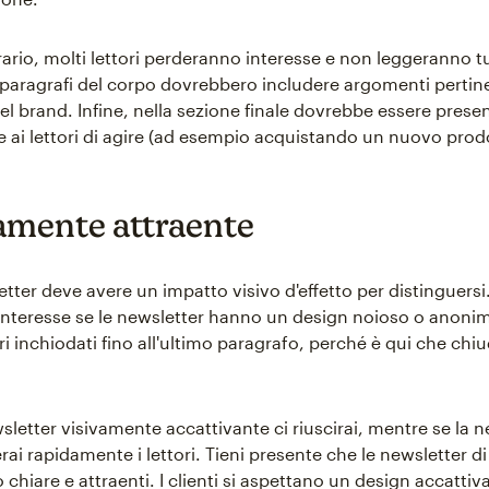
ario, molti lettori perderanno interesse e non leggeranno tu
I paragrafi del corpo dovrebbero includere argomenti pertine
l brand. Infine, nella sezione finale dovrebbe essere pres
 ai lettori di agire (ad esempio acquistando un nuovo prod
vamente attraente
tter deve avere un impatto visivo d'effetto per distinguersi. 
nteresse se le newsletter hanno un design noioso o anonim
ori inchiodati fino all'ultimo paragrafo, perché è qui che chiu
letter visivamente accattivante ci riuscirai, mentre se la n
ai rapidamente i lettori. Tieni presente che le newsletter d
chiare e attraenti. I clienti si aspettano un design accattiv