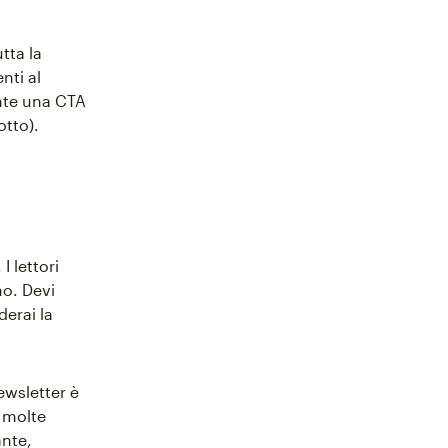
tta la
nti al
ente una CTA
otto).
I lettori
o. Devi
derai la
ewsletter è
i molte
ante,