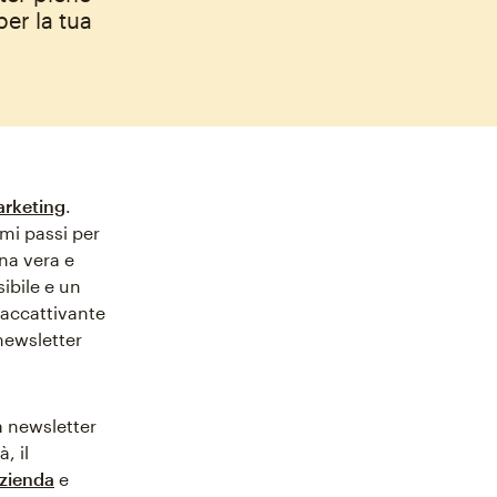
per la tua
arketing
.
mi passi per
una vera e
bile e un
 accattivante
 newsletter
a newsletter
, il
azienda
e