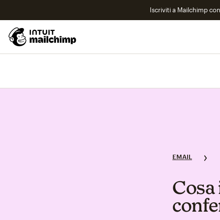
Iscriviti a Mailchimp co
EMAIL
Cosa i
confe