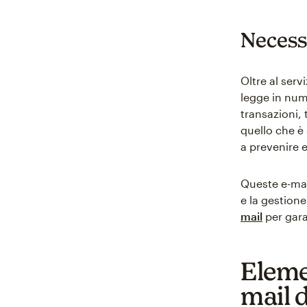
Necessi
Oltre al serv
legge in nume
transazioni, 
quello che è
a prevenire 
Queste e-mail
e la gestione
mail
per gara
Elemen
mail 