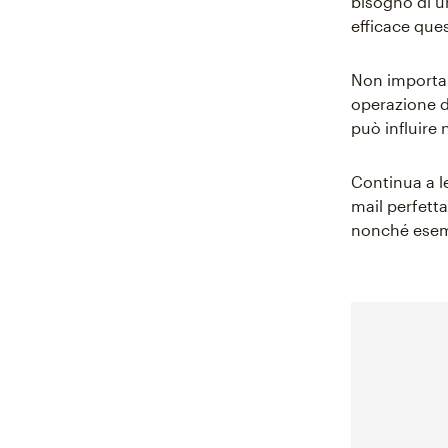
bisogno di u
efficace que
Non importa s
operazione d
può influire 
Continua a le
mail perfetta
nonché esempi