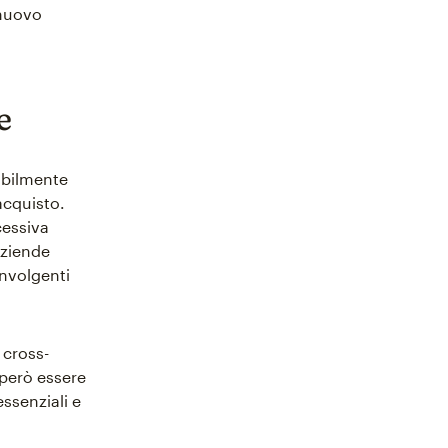
 nuovo
e
dibilmente
 acquisto.
cessiva
aziende
nvolgenti
 cross-
 però essere
essenziali e