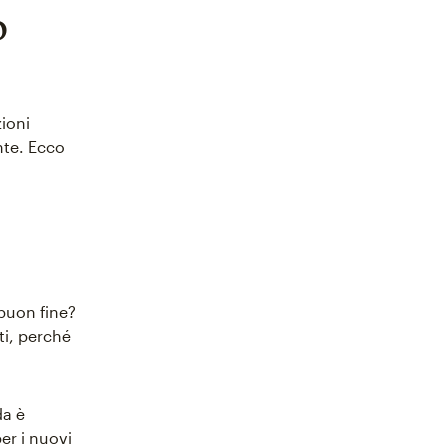
o
zioni
nte. Ecco
 buon fine?
ti, perché
da è
er i nuovi