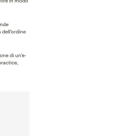
stire in modo
ande
 dell'ordine
one di un'e-
practice,