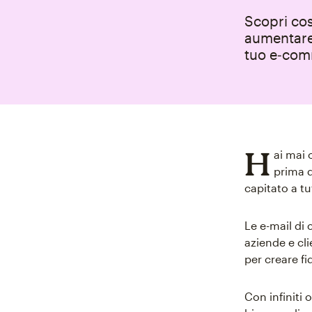
Scopri cos
aumentare 
tuo e‑com
H
ai mai 
prima d
capitato a tut
Le e-mail di
aziende e cli
per creare fi
Con infiniti 