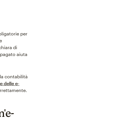
bligatorie per
e
chiara di
 pagato aiuta
la contabilità
 delle e-
orrettamente.
n'e-