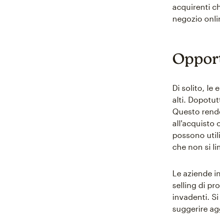
acquirenti c
negozio onli
Opportu
Di solito, le
alti. Dopotut
Questo rende
all'acquisto 
possono utili
che non si l
Le aziende in
selling di pr
invadenti. Si
suggerire agg