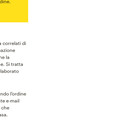
rdine.
 correlati di
cazione
he la
e. Si tratta
 elaborato
ando l'ordine
te e-mail
o che
asa.