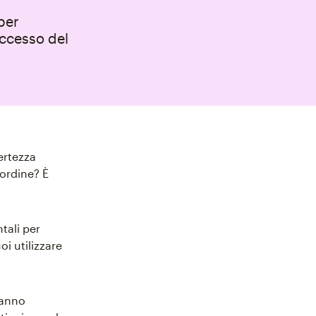
per
uccesso del
ertezza
'ordine? È
tali per
i utilizzare
hanno