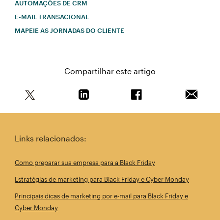
AUTOMAÇÕES DE CRM
E-MAIL TRANSACIONAL
MAPEIE AS JORNADAS DO CLIENTE
Compartilhar este artigo
Compartilhe este artigo no Twitter
Compartilhe este artigo no Linkedin
Compartilhe este arti
Enviar e
Links relacionados:
Como preparar sua empresa para a Black Friday
Estratégias de marketing para Black Friday e Cyber Monday
Principais dicas de marketing por e-mail para Black Friday e
Cyber Monday