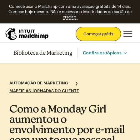
Comece usar o Mailchimp com uma avaliação gratuita de 14 dias.
Comece hoje mesmo. Não é necessário inserir dados do cartão de
crédito.
Men
Começar grátis
Biblioteca de Marketing
Confira os tópicos
AUTOMAÇÃO DE MARKETING
MAPEIE AS JORNADAS DO CLIENTE
Como a Monday Girl
aumentou o
envolvimento por e‑mail
com um toque pessoal