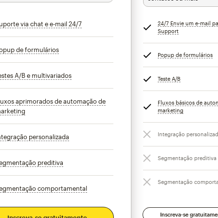
uporte via chat e e-mail 24/7
dica
24/7 Envie um e-mail p
Support
dica
opup de formulários
dica
Popup de formulários
di
estes A/B e multivariados
dica
Teste A/B
dica
luxos aprimorados de automação de
Fluxos básicos de aut
arketing
dica
marketing
dica
Integração personaliza
ntegração personalizada
dica
Segmentação preditiva
egmentação preditiva
dica
Segmentação comport
egmentação comportamental
dica
Inscreva-se gratuitame
Inscreva-se gratuitamente