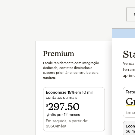
St
Premium
Escale rapidamente com integração
Venda 
dedicada, contatos ilimitados e
ferram
suporte prioritário; construído para
aprimo
equipes.
Teste
Economize 15%
em 10 mil
contatos ou mais
Gr
297
50
$
Em se
/mês por 12 meses
$297.50
por mês por 12 meses
Em seguida, a partir de:
$350
/mês†
por mês†
Econ
ou m