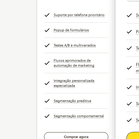
Suporte por telefone prioritário
dica
S
Popup de formulários
dica
P
Testes A/B e multivariados
dica
T
Fluxos aprimorados de
F
automação de marketing
dica
m
Integração personalizada
especializada
dica
I
Segmentação preditiva
dica
S
Segmentação comportamental
dica
S
Comprar agora