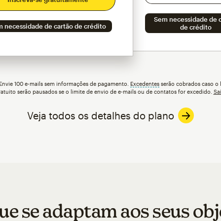
Sem necessidade de c
 necessidade de cartão de crédito
de crédito
 Envie 100 e-mails sem informações de pagamento.
Excedentes
dica
serão cobrados caso o l
atuito serão pausados se o limite de envio de e-mails ou de contatos for excedido.
Sa
Veja todos os detalhes do plano
ue se adaptam aos seus obje