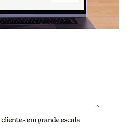
adas com regras e ações de arrastar e soltar no Fluxos d
o
clientes em grande escala