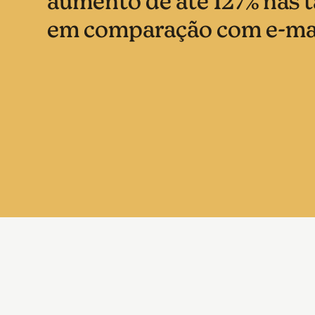
aumento de até 127% nas t
em comparação com e-mai