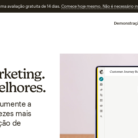
a avaliação gratuita de 14 dias.
Comece hoje mesmo. Não é necessário ins
Demonstraç
keting.
elhores.
aumente a
vezes mais
ção de