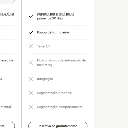
ara & Chat
Suporte por e-mail pelos
primeiros 30 dias
dica
ca
Popup de formulários
dica
Teste A/B
omação de
Fluxos básicos de automação de
marketing
da
Integração
Segmentação preditiva
amental
Segmentação comportamental
nte
Inscreva-se gratuitamente