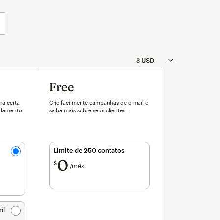
Free
ra certa
Crie facilmente campanhas de e-mail e
ndamento
saiba mais sobre seus clientes.
Limite de 250 contatos
0
$
/mês†
por mês†
il