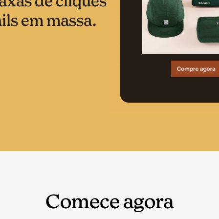
axas de cliques
ls em massa.
Exemplo de resultados aprim
Comece agora