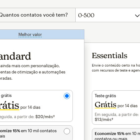
Quantos contatos você tem?
Melhor valor
dica
andard
Essentials
ainda mais com personalização,
Envie o conteúdo certo na ho
com recursos de teste e age
entas de otimização e automações
radas.
 grátis
Teste grátis
átis
Grátis
por 14 dias
por 14 dias
Em seguida, a partir de:
guida, a partir de:
$20
/mês†
por mês†
$13
/mês†
por mês†
omize 15%
em 10 mil contatos
Economize 15%
em 10 m
ais
contatos ou mais