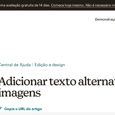
a avaliação gratuita de 14 dias.
Comece hoje mesmo. Não é necessário ins
Demonstraç
Central de Ajuda
Edição e design
Adicionar texto alterna
imagens
Copie o URL do artigo