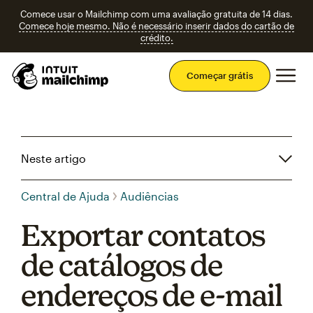
Comece usar o Mailchimp com uma avaliação gratuita de 14 dias.
Comece hoje mesmo. Não é necessário inserir dados do cartão de
crédito.
Men
Começar grátis
Neste artigo
Central de Ajuda
Audiências
Exportar contatos
de catálogos de
endereços de e-mail