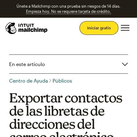
Únete a Mailchimp con una prueba sin riesgos de 14 días.
Empieza hoy. No se requiere tarjeta de crédito.
Men
Iniciar gratis
En este artículo
Centro de Ayuda
Públicos
Exportar contactos
de las libretas de
direcciones del