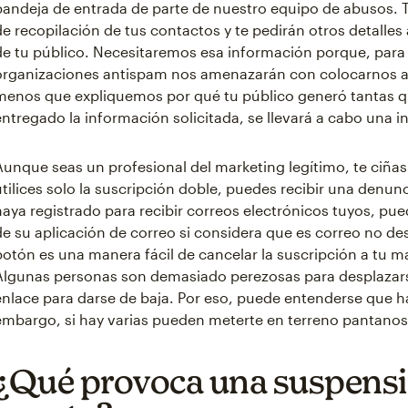
bandeja de entrada de parte de nuestro equipo de abusos. 
de recopilación de tus contactos y te pedirán otros detalles 
de tu público. Necesitaremos esa información porque, para e
organizaciones antispam nos amenazarán con colocarnos a n
menos que expliquemos por qué tu público generó tantas q
entregado la información solicitada, se llevará a cabo una 
Aunque seas un profesional del marketing legítimo, te ciñas
utilices solo la suscripción doble, puedes recibir una denu
haya registrado para recibir correos electrónicos tuyos, pu
de su aplicación de correo si considera que es correo no d
botón es una manera fácil de cancelar la suscripción a tu m
Algunas personas son demasiado perezosas para desplazarse 
enlace para darse de baja. Por eso, puede entenderse que h
embargo, si hay varias pueden meterte en terreno pantanos
¿Qué provoca una suspensi