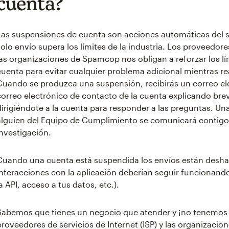
cuenta?
Las suspensiones de cuenta son acciones automáticas del 
solo envío supera los límites de la industria. Los proveedores
las organizaciones de Spamcop nos obligan a reforzar los lí
cuenta para evitar cualquier problema adicional mientras re
Cuando se produzca una suspensión, recibirás un correo ele
correo electrónico de contacto de la cuenta explicando br
dirigiéndote a la cuenta para responder a las preguntas. Un
alguien del Equipo de Cumplimiento se comunicará contigo 
investigación.
Cuando una cuenta está suspendida los envíos están deshab
interacciones con la aplicación deberían seguir funcionando 
la API, acceso a tus datos, etc.).
Sabemos que tienes un negocio que atender y ¡no tenemos 
proveedores de servicios de Internet (ISP) y las organizacio