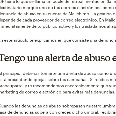
ISP tiene lo que se llama un bucle de retroalimentación (la 
destinatario marque uno de tus correos electrónicos como 
denuncia de abuso en tu cuenta de Mailchimp. La gestión de
depende de cada proveedor de correo electrónico. En Mailc
inmediatamente de tu público activo y los trasladamos al
ap
En este artículo te explicamos en qué consiste una denunci
Tengo una alerta de abuso 
Al principio, deberías tomarte una alerta de abuso como un
está presentando quejas sobre tus campañas. Si recibes má
preocuparte, y te recomendamos encarecidamente que vuelv
marketing de correo electrónico para evitar más denuncias.
Cuando las denuncias de abuso sobrepasen nuestro umbral, 
tasa de denuncias supera con creces dicho umbral, recibirá