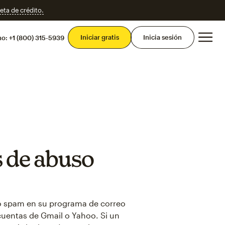
eta de crédito.
Men
Iniciar gratis
Inicia sesión
mo:
+1 (800) 315-5939
s de abuso
o spam en su programa de correo
cuentas de Gmail o Yahoo. Si un