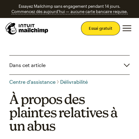
Essayez Mailchimp sans engagement pendant 14 jours.
Commencez dès aujourd'hui — aucune carte bancaire requise.
Men
Essai gratuit
Dans cet article
Centre d'assistance
Délivrabilité
À propos des
plaintes relatives à
un abus