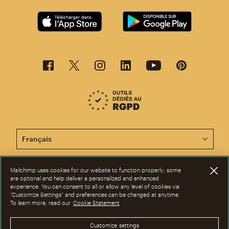
Cette page est désormais disponible en d'autres langu
Mailchimp uses cookies for our website to function properly; some
©2001-2026 Tous droits réservés. Mailchimp® est une marque déposée de
are optional and help deliver a personalized and enhanced
The Rocket Science Group. Apple et le logo Apple sont des marques de
experience. You can consent to all or allow any level of cookies via
commerce d'Apple Inc. Mac App Store est une marque d'Apple Inc.
“Customize Settings” and preferences can be changed at anytime.
Google Play et le logo Google Play sont des marques de Google Inc.
To learn more, read our
Cookie Statement
Confidentialité
|
Conditions
|
Dispositions juridiques
|
Préférences en
matière de cookies
Customize settings