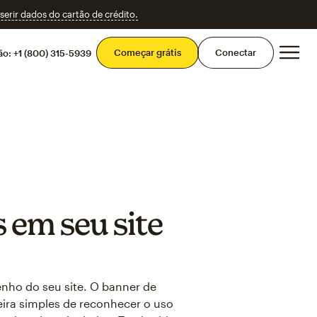
erir dados do cartão de crédito.
Men
Começar grátis
Conectar
ão:
+1 (800) 315-5939
 em seu site
nho do seu site. O banner de
ira simples de reconhecer o uso