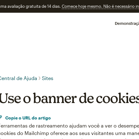
a avaliação gratuita de 14 dias.
Comece hoje mesmo. Não é necessário ins
Demonstraç
Central de Ajuda
Sites
Use o banner de cookies
Copie o URL do artigo
Ferramentas de rastreamento ajudam você a ver o desempe
cookies do Mailchimp oferece aos seus visitantes uma mane