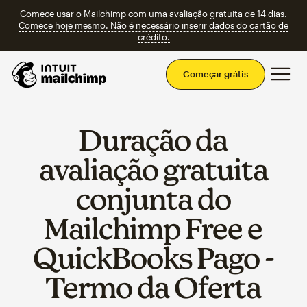
Comece usar o Mailchimp com uma avaliação gratuita de 14 dias.
Comece hoje mesmo. Não é necessário inserir dados do cartão de
crédito.
Men
Começar grátis
Duração da
avaliação gratuita
conjunta do
Mailchimp Free e
QuickBooks Pago -
Termo da Oferta