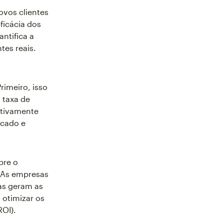
ovos clientes
ficácia dos
ntifica a
tes reais.
rimeiro, isso
 taxa de
etivamente
rcado e
bre o
. As empresas
as geram as
 otimizar os
ROI).