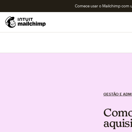
Comece usar o Mailchimp com um
GESTÃO E ADM
Como 
aquis