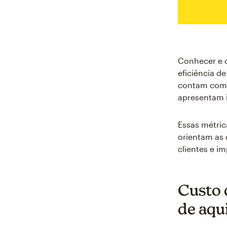
Conhecer e ot
eficiência de
contam co
apresentam i
Essas métric
orientam as 
clientes e i
Custo 
de aqu