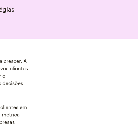
tégias
a crescer. A
vos clientes
r o
s decisões
 clientes em
a métrica
mpresas