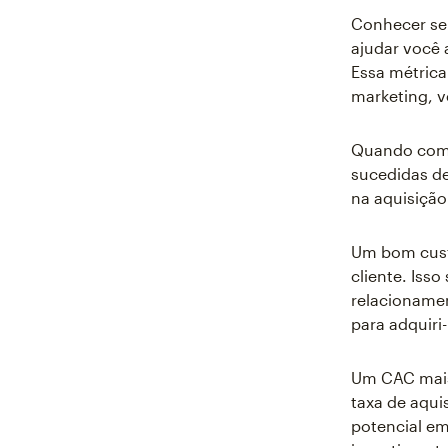
Conhecer seu
ajudar você a
Essa métrica
marketing, v
Quando comb
sucedidas de
na aquisição
Um bom custo
cliente. Isso
relacioname
para adquiri-
Um CAC mais 
taxa de aqui
potencial em