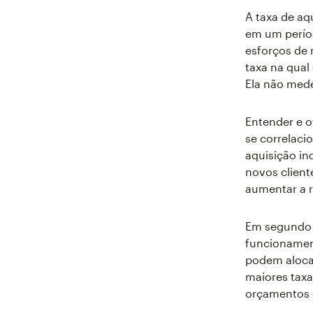
A taxa de aq
em um períod
esforços de 
taxa na qual
Ela não me
Entender e ot
se correlaci
aquisição in
novos client
aumentar a r
Em segundo l
funcionament
podem aloca
maiores taxa
orçamentos d