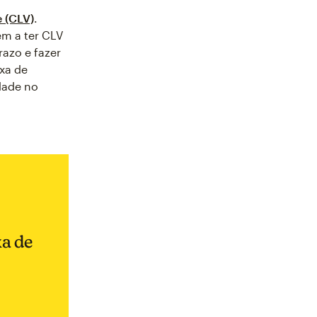
e (CLV)
.
em a ter CLV
razo e fazer
xa de
dade no
xa de