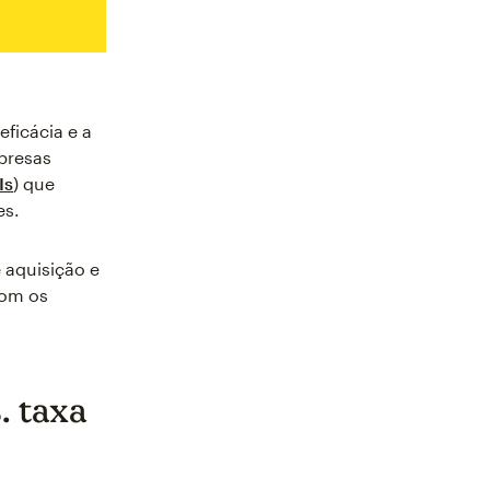
eficácia e a
mpresas
Is
) que
es.
 aquisição e
com os
. taxa