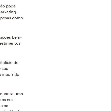
ição pode
marketing.
espesas como
sições bem-
vestimentos
talício do
o seu
 incorrido
enquanto uma
ntes em
ue os