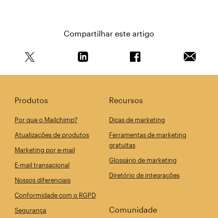
Compartilhar este artigo
Compartilhe este artigo no Twitter
Compartilhe este artigo no Linkedin
Compartilhe este arti
Enviar e
Produtos
Recursos
Por que o Mailchimp?
Dicas de marketing
Atualizações de produtos
Ferramentas de marketing
gratuitas
Marketing por e-mail
Glossário de marketing
E-mail transacional
Diretório de integrações
Nossos diferenciais
Conformidade com o RGPD
Comunidade
Segurança