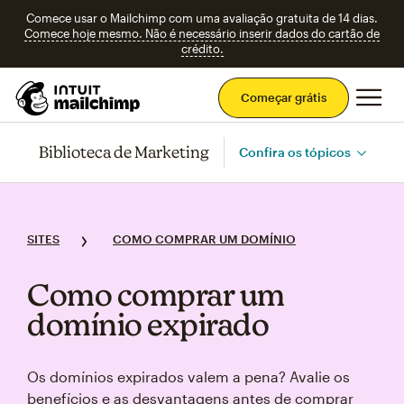
Comece usar o Mailchimp com uma avaliação gratuita de 14 dias.
Comece hoje mesmo. Não é necessário inserir dados do cartão de
crédito.
Men
Começar grátis
Biblioteca de Marketing
Confira os tópicos
SITES
COMO COMPRAR UM DOMÍNIO
Como comprar um
domínio expirado
Os domínios expirados valem a pena? Avalie os
benefícios e as desvantagens antes de comprar