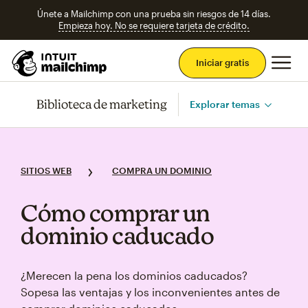
Únete a Mailchimp con una prueba sin riesgos de 14 días.
Empieza hoy. No se requiere tarjeta de crédito.
Men
Iniciar gratis
Biblioteca de marketing
Explorar temas
SITIOS WEB
COMPRA UN DOMINIO
Cómo comprar un
dominio caducado
¿Merecen la pena los dominios caducados?
Sopesa las ventajas y los inconvenientes antes de