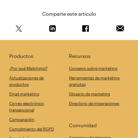
Comparte este artículo
Comparte este artículo en Twitter
Comparte este artículo en Linkedin
Comparte este artícul
Envía es
Productos
Recursos
¿Por qué Mailchimp?
Consejos sobre marketing
Actualizaciones de
Herramientas de marketing
productos
gratuitas
Email marketing
Glosario de marketing
Correo electrónico
Directorio de integraciones
transaccional
Comparación
Comunidad
Cumplimiento del RGPD
Agencias y freelancers