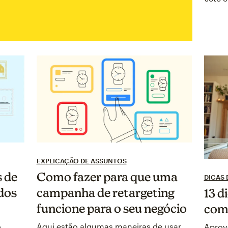
EXPLICAÇÃO DE ASSUNTOS
 de
Como fazer para que uma
DICAS
dos
campanha de retargeting
13 d
funcione para o seu negócio
com
o
Aqui estão algumas maneiras de usar
Aprov