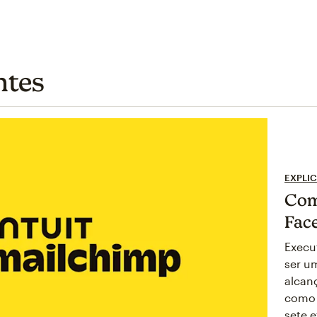
ntes
EXPLI
Com
Fac
Execu
ser u
alcan
como 
sete e