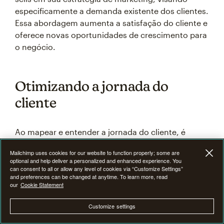
especificamente a demanda existente dos clientes.
Essa abordagem aumenta a satisfação do cliente e
oferece novas oportunidades de crescimento para
o negócio.
Otimizando a jornada do
cliente
Ao mapear e entender a jornada do cliente, é
crucial identificar fatores que dificultam as vendas.
Mailchimp uses cookies for our website to function properly; some are
Estes podem incluir dificuldades em encontrar os
optional and help deliver a personalized and enhanced experience. You
produtos desejados, barreiras para concluir as
can consent to all or allow any level of cookies via “Customize Settings”
and preferences can be changed at anytime. To learn more, read
transações e vários outros obstáculos.
our
Cookie Statement
Customize settings
Os dados primários podem desempenhar um
papel fundamental para informar o mapeamento