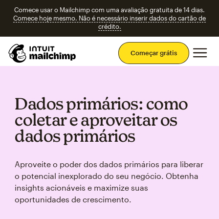
Comece usar o Mailchimp com uma avaliação gratuita de 14 dias.
Comece hoje mesmo. Não é necessário inserir dados do cartão de
crédito.
Men
Começar grátis
Dados primários: como
coletar e aproveitar os
dados primários
Aproveite o poder dos dados primários para liberar
o potencial inexplorado do seu negócio. Obtenha
insights acionáveis e maximize suas
oportunidades de crescimento.