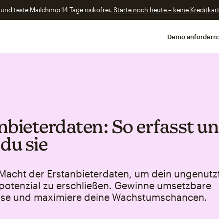
und teste Mailchimp 14 Tage risikofrei.
Starte noch heute – keine Kreditkart
Demo anfordern:
nbieterdaten: So erfasst u
du sie
 Macht der Erstanbieterdaten, um dein ungenutz
potenzial zu erschließen. Gewinne umsetzbare
sse und maximiere deine Wachstumschancen.