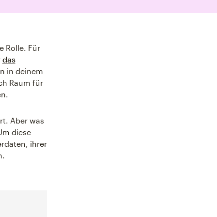
 Rolle. Für
r
das
en in deinem
och Raum für
en.
rt. Aber was
 Um diese
rdaten, ihrer
n.