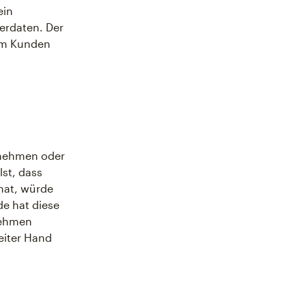
ein
terdaten. Der
vom Kunden
rnehmen oder
lst, dass
hat, würde
de hat diese
rnehmen
eiter Hand