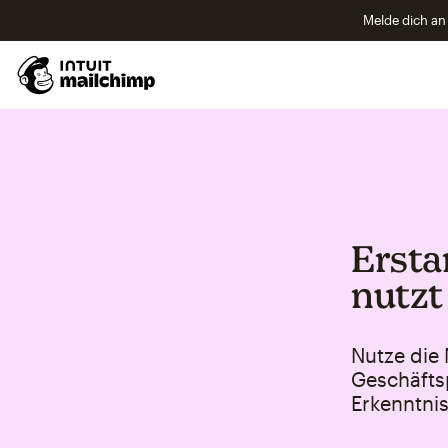
Melde dich an 
Ersta
nutzt 
Nutze die
Geschäfts
Erkenntni