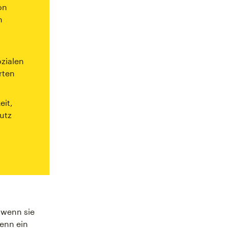
on
n
zialen
rten
eit,
utz
 wenn sie
Wenn ein