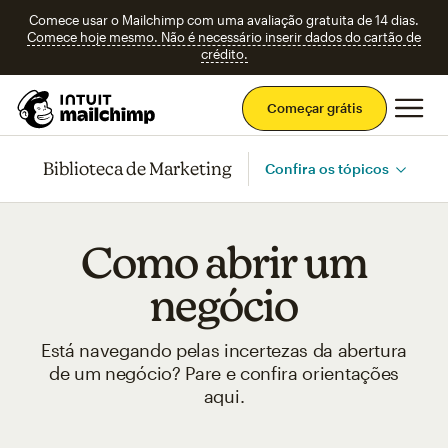
Comece usar o Mailchimp com uma avaliação gratuita de 14 dias.
Comece hoje mesmo. Não é necessário inserir dados do cartão de
crédito.
Men
Começar grátis
Biblioteca de Marketing
Confira os tópicos
Como abrir um
negócio
Está navegando pelas incertezas da abertura
de um negócio? Pare e confira orientações
aqui.