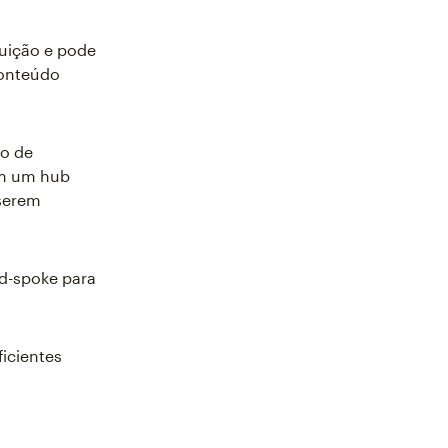
uição e pode
conteúdo
lo de
om um hub
 serem
d-spoke para
ficientes