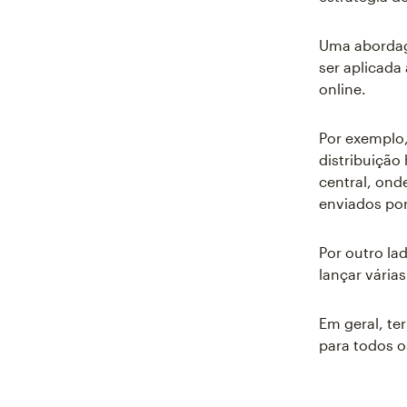
Uma abordag
ser aplicada
online.
Por exemplo,
distribuiçã
central, ond
enviados por
Por outro l
lançar vária
Em geral, te
para todos o