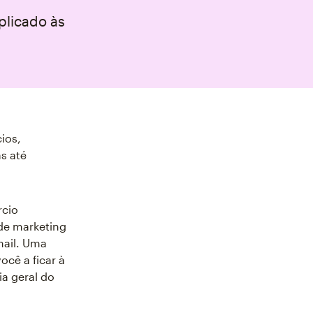
plicado às
ios,
s até
rcio
 de marketing
mail. Uma
ocê a ficar à
ia geral do