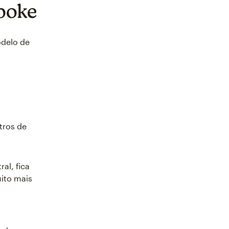
poke
odelo de
tros de
al, fica
ito mais