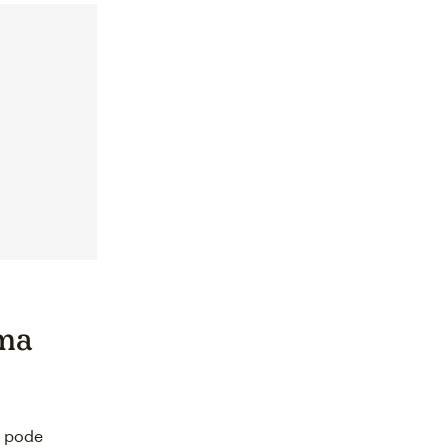
ema
o pode