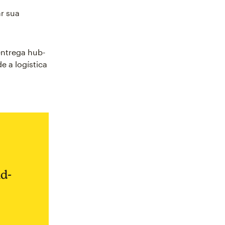
r sua
entrega hub-
de a logística
d-