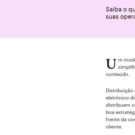
Saiba o q
suas oper
U
m mode
simplif
conteúdo.
Distribuição
eletrônico d
distribuem c
boa estratég
frente da co
cliente.