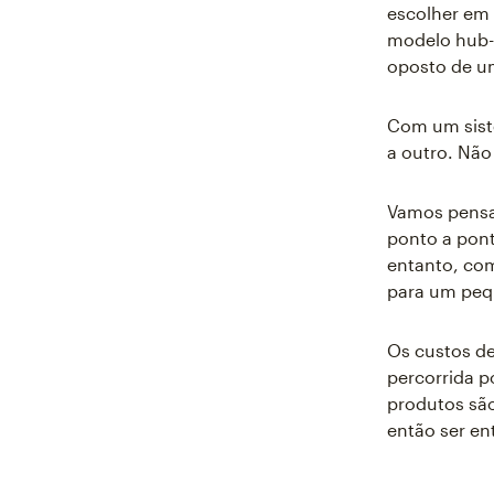
escolher em 
modelo hub-
oposto de u
Com um siste
a outro. Não 
Vamos pensa
ponto a pon
entanto, co
para um pequ
Os custos d
percorrida 
produtos são
então ser en