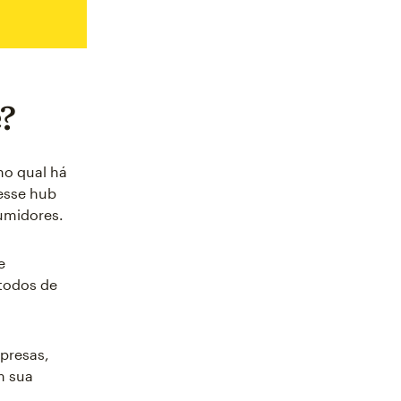
?
no qual há
esse hub
umidores.
e
todos de
presas,
m sua