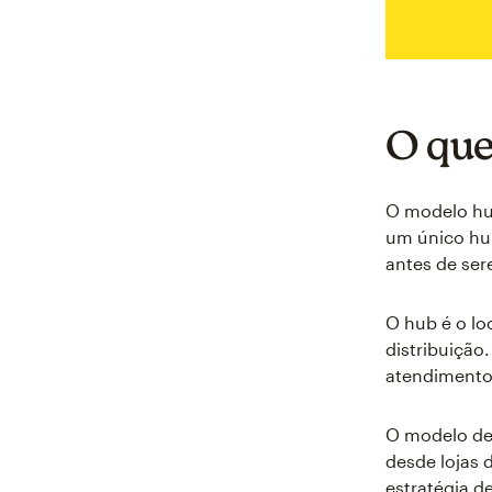
O que
O modelo hu
um único hub
antes de ser
O hub é o lo
distribuiçã
atendimento
O modelo de 
desde lojas 
estratégia d