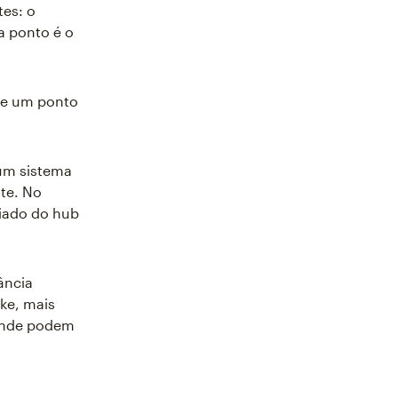
tes: o
a ponto é o
de um ponto
um sistema
te. No
iado do hub
ância
ke, mais
 onde podem