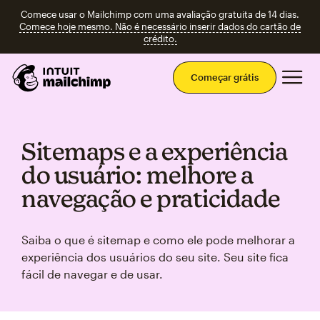
Comece usar o Mailchimp com uma avaliação gratuita de 14 dias.
Comece hoje mesmo. Não é necessário inserir dados do cartão de
crédito.
Men
Começar grátis
Sitemaps e a experiência
do usuário: melhore a
navegação e praticidade
Saiba o que é sitemap e como ele pode melhorar a
experiência dos usuários do seu site. Seu site fica
fácil de navegar e de usar.