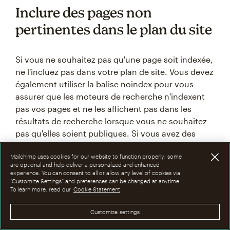
Inclure des pages non
pertinentes dans le plan du site
Si vous ne souhaitez pas qu'une page soit indexée,
ne l'incluez pas dans votre plan de site. Vous devez
également utiliser la balise noindex pour vous
assurer que les moteurs de recherche n'indexent
pas vos pages et ne les affichent pas dans les
résultats de recherche lorsque vous ne souhaitez
pas qu'elles soient publiques. Si vous avez des
pages de site Web noindex, excluez-les de votre
Mailchimp uses cookies for our website to function properly; some
plan de site afin de ne pas perturber les robots
are optional and help deliver a personalized and enhanced
d'indexation et de ne pas utiliser votre
quota
experience. You can consent to all or allow any level of cookies via
“Customize Settings” and preferences can be changed at anytime.
d'indexation
sur des pages que vous ne souhaitez
To learn more, read our
Cookie Statement
pas rendre publiques.
Customize settings