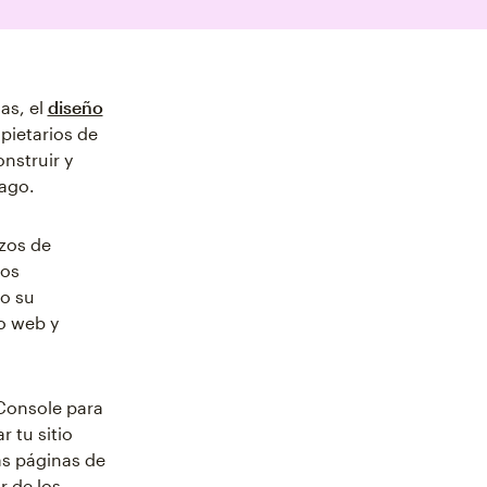
as, el
diseño
pietarios de
nstruir y
pago.
zos de
sos
ro su
io web y
Console para
r tu sitio
as páginas de
r de los