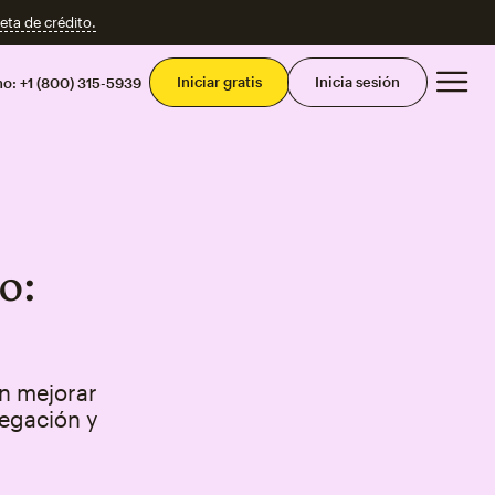
eta de crédito.
Men
Iniciar gratis
Inicia sesión
mo:
+1 (800) 315-5939
o:
n mejorar
vegación y