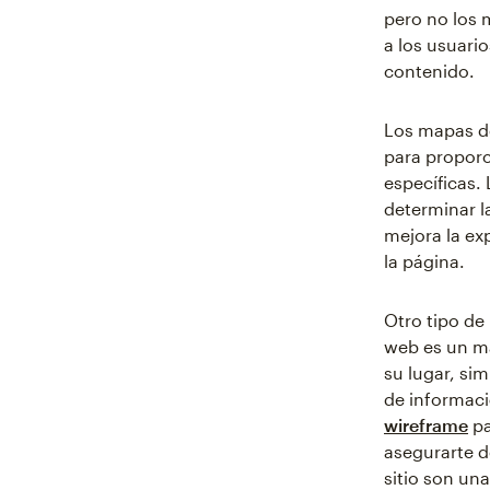
pero no los 
a los usuario
contenido.
Los mapas de
para proporc
específicas. 
determinar l
mejora la ex
la página.
Otro tipo de 
web es un ma
su lugar, si
de informaci
wireframe
pa
asegurarte d
sitio son una