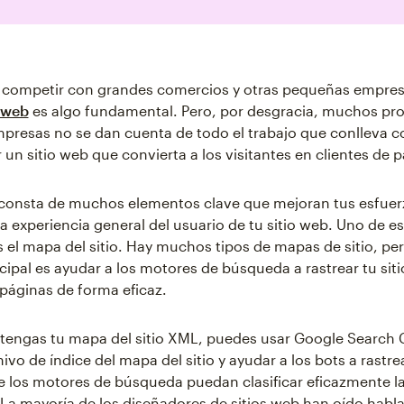
s competir con grandes comercios y otras pequeñas empres
o web
es algo fundamental. Pero, por desgracia, muchos pro
resas no se dan cuenta de todo el trabajo que conlleva co
un sitio web que convierta a los visitantes en clientes de 
 consta de muchos elementos clave que mejoran tus esfuer
la experiencia general del usuario de tu sitio web. Uno de e
 el mapa del sitio. Hay muchos tipos de mapas de sitio, pe
ncipal es ayudar a los motores de búsqueda a rastrear tu sit
s páginas de forma eficaz.
tengas tu mapa del sitio XML, puedes usar Google Search 
hivo de índice del mapa del sitio y ayudar a los bots a rastrea
 los motores de búsqueda puedan clasificar eficazmente l
. La mayoría de los diseñadores de sitios web han oído habla