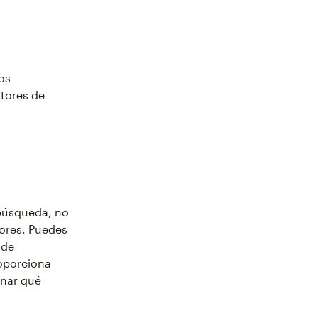
os
otores de
 búsqueda, no
dores. Puedes
 de
roporciona
inar qué