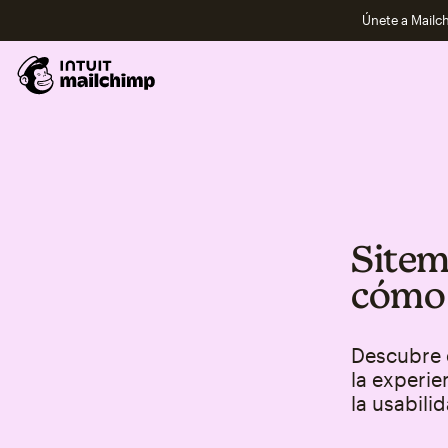
Únete a Mailch
Sitem
cómo 
Descubre 
la experie
la usabili