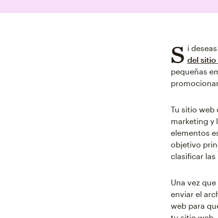
S
i desea
del siti
pequeñas emp
promocionar 
Tu sitio web
marketing y 
elementos es
objetivo pri
clasificar la
Una vez que 
enviar el arc
web para que
tu sitio web