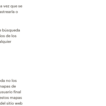
a vez que se
astrearla o
de búsqueda
ios de los
lquier
da no los
 mapas de
usuario final
n estos mapas
del sitio web