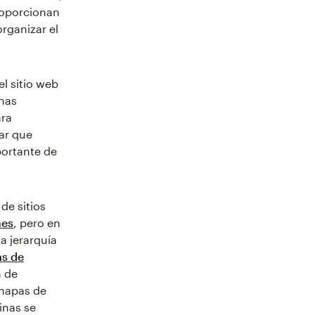
roporcionan
organizar el
l sitio web
nas
ra
ar que
portante de
de sitios
mes
, pero en
a jerarquía
as de
n de
 mapas de
inas se