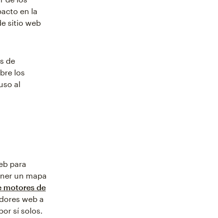
acto en la
de sitio web
s de
bre los
uso al
eb para
ener un mapa
e motores de
adores web a
or sí solos.