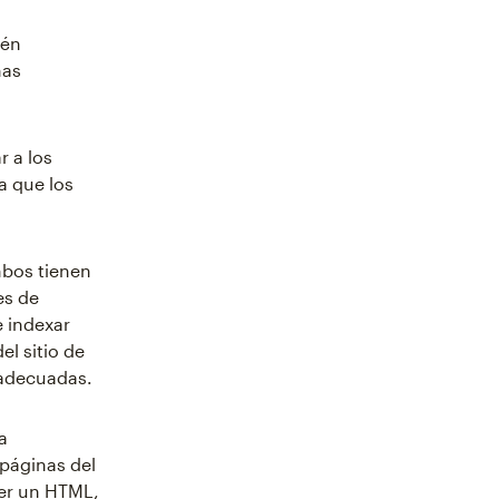
tén
nas
r a los
a que los
mbos tienen
es de
e indexar
el sitio de
 adecuadas.
a
 páginas del
eer un HTML,