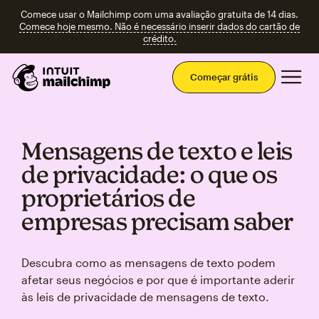
Comece usar o Mailchimp com uma avaliação gratuita de 14 dias.
Comece hoje mesmo. Não é necessário inserir dados do cartão de
crédito.
Men
Começar grátis
Mensagens de texto e leis
de privacidade: o que os
proprietários de
empresas precisam saber
Descubra como as mensagens de texto podem
afetar seus negócios e por que é importante aderir
às leis de privacidade de mensagens de texto.