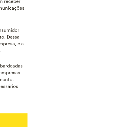
m receber
omunicações
nsumidor
to. Dessa
mpresa, e a
.
mbardeadas
 empresas
mento.
essários