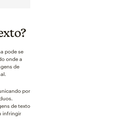
exto?
sa pode se
do onde a
agens de
al.
municando por
íduos.
gens de texto
infringir