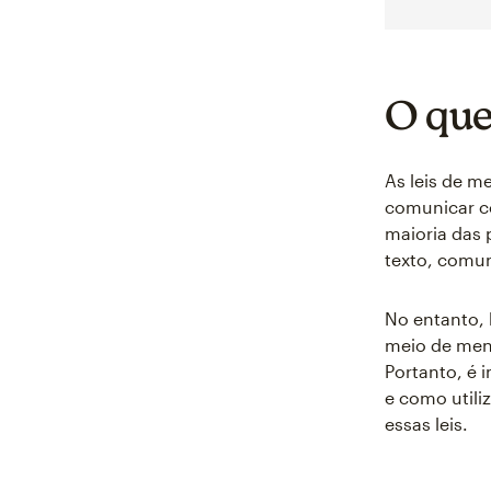
O que
As leis de 
comunicar c
maioria das
texto, comun
No entanto, 
meio de men
Portanto, é 
e como util
essas leis.