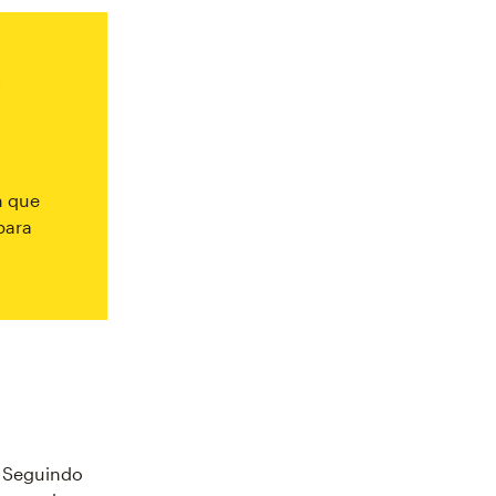
o
m que
para
. Seguindo