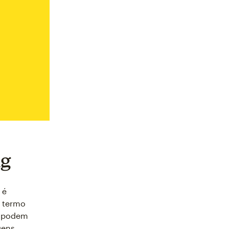
ng
 é
 termo
s podem
gens