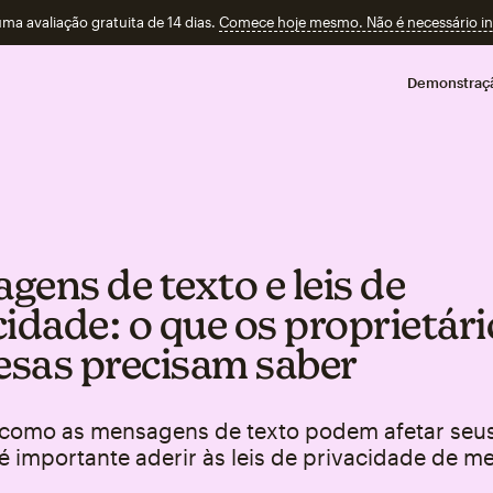
a avaliação gratuita de 14 dias.
Comece hoje mesmo. Não é necessário ins
Demonstraç
gens de texto e leis de
cidade: o que os proprietári
sas precisam saber
como as mensagens de texto podem afetar seu
é importante aderir às leis de privacidade de 