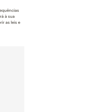
sequências
rá à sua
r as leis e