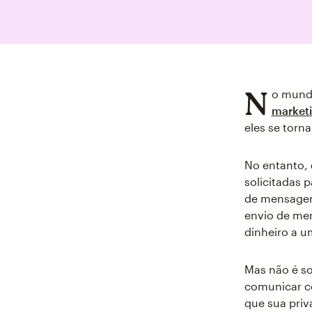
N
o mund
market
eles se torn
No entanto,
solicitadas 
de mensagens
envio de me
dinheiro a 
Mas não é so
comunicar co
que sua priv