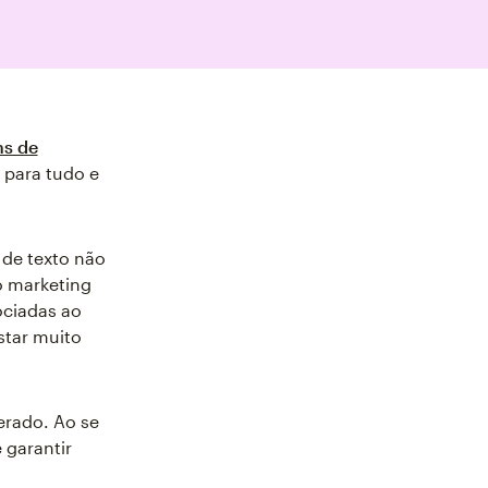
ns de
 para tudo e
de texto não
o marketing
ociadas ao
star muito
erado. Ao se
 garantir