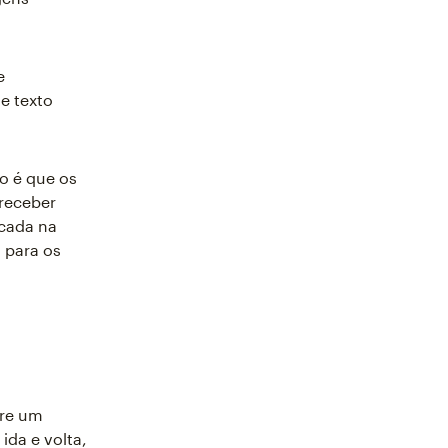
e
e texto
o é que os
receber
icada na
 para os
tre um
da e volta,