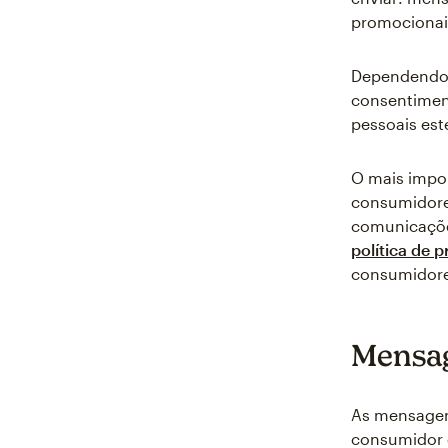
promocionai
Dependendo 
consentiment
pessoais est
O mais impor
consumidore
comunicações
política de 
consumidore
Mensag
As mensagen
consumidor 