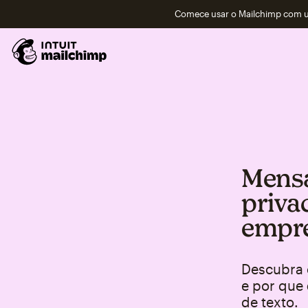
Comece usar o Mailchimp com um
Mensa
priva
empre
Descubra 
e por que 
de texto.