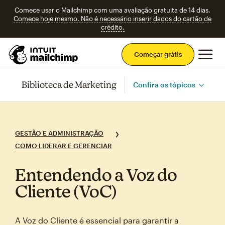
Comece usar o Mailchimp com uma avaliação gratuita de 14 dias.
Comece hoje mesmo. Não é necessário inserir dados do cartão de
crédito.
Men
Começar grátis
Biblioteca de Marketing
Confira os tópicos
GESTÃO E ADMINISTRAÇÃO
COMO LIDERAR E GERENCIAR
Entendendo a Voz do
Cliente (VoC)
A Voz do Cliente é essencial para garantir a