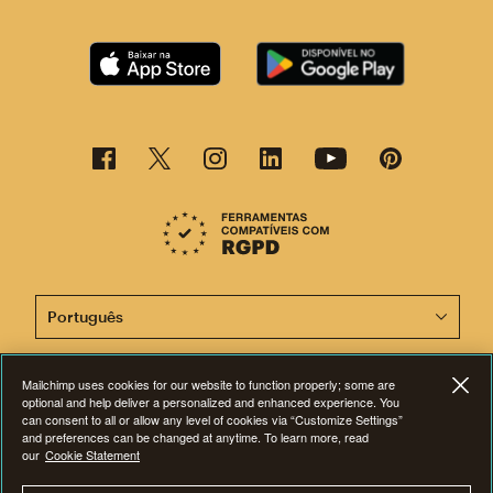
Agora, esta página está disponível em outros idiomas.
Mailchimp uses cookies for our website to function properly; some are
optional and help deliver a personalized and enhanced experience. You
©2001-2026 Todos os direitos reservados. Mailchimp® é marca registrada
can consent to all or allow any level of cookies via “Customize Settings”
da The Rocket Science Group. Apple e o logotipo da Apple são marcas
and preferences can be changed at anytime. To learn more, read
registadas da Apple Inc. Mac App Store é marca de serviços da Apple Inc.
our
Google Play e o logotipo do Google Play são marcas registradas da
Cookie Statement
Google Inc.
Privacidade
|
Termos
|
Avisos legais
|
Preferências de
cookies