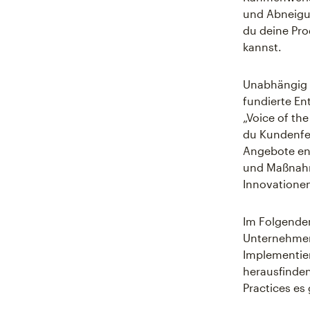
und Abneigun
du deine Pro
kannst.
Unabhängig d
fundierte En
„Voice of t
du Kundenfee
Angebote ent
und Maßnahm
Innovationen
Im Folgenden
Unternehmen 
Implementie
herausfinden
Practices es 