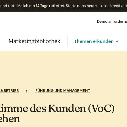
und teste Mailchimp 14 Tage risikofrei.
Starte noch heute – keine Kreditkart
Demo anfordern:
Marketingbibliothek
Themen erkunden
& BETRIEB
FÜHRUNG UND MANAGEMENT
timme des Kunden (VoC)
ehen