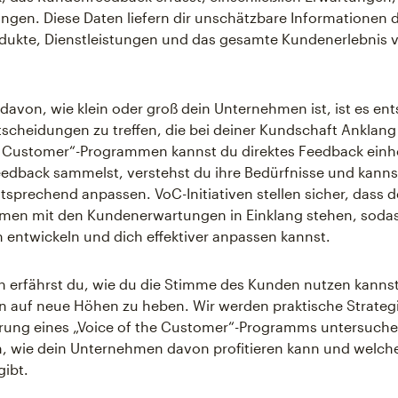
gen. Diese Daten liefern dir unschätzbare Informationen d
dukte, Dienstleistungen und das gesamte Kundenerlebnis 
avon, wie klein oder groß dein Unternehmen ist, ist es en
tscheidungen zu treffen, die bei deiner Kundschaft Anklang 
he Customer“-Programmen kannst du direktes Feedback ein
dback sammelst, verstehst du ihre Bedürfnisse und kanns
sprechend anpassen. VoC-Initiativen stellen sicher, dass de
en mit den Kundenerwartungen in Einklang stehen, soda
 entwickeln und dich effektiver anpassen kannst.
 erfährst du, wie du die Stimme des Kunden nutzen kanns
auf neue Höhen zu heben. Wir werden praktische Strategi
rung eines „Voice of the Customer“-Programms untersuch
, wie dein Unternehmen davon profitieren kann und welch
gibt.