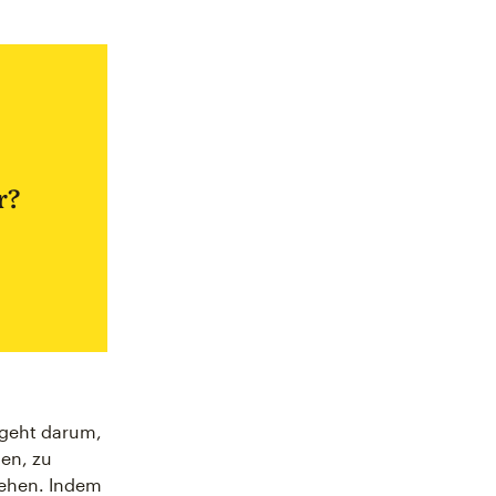
r?
 geht darum,
en, zu
tehen. Indem