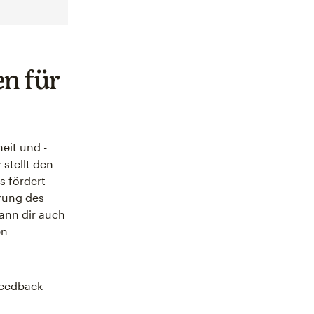
n für
eit und -
 stellt den
s fördert
erung des
ann dir auch
en
eedback