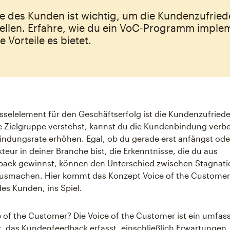
e des Kunden ist wichtig, um die Kundenzufried
tellen. Erfahre, wie du ein VoC‑Programm implem
 Vorteile es bietet.
üsselelement für den Geschäftserfolg ist die Kundenzufried
e Zielgruppe verstehst, kannst du die Kundenbindung verb
ndungsrate erhöhen. Egal, ob du gerade erst anfängst ode
kteur in deiner Branche bist, die Erkenntnisse, die du aus
ack gewinnst, können den Unterschied zwischen Stagnati
smachen. Hier kommt das Konzept Voice of the Customer 
es Kunden, ins Spiel.
e of the Customer? Die Voice of the Customer ist ein umfa
das Kundenfeedback erfasst, einschließlich Erwartungen,