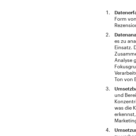
Datenerf
Form vo
Rezensio
Datenana
es zu ana
Einsatz. 
Zusammen
Analyse 
Fokusgru
Verarbei
Ton von B
Umsetzba
und Berei
Konzentri
was die 
erkennst
Marketing
Umsetzu