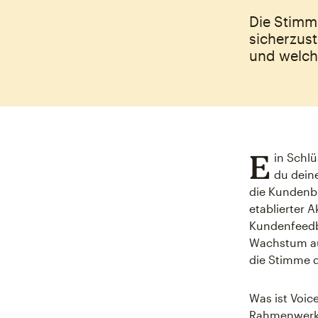
Die Stimm
sicherzus
und welche
E
in Schl
du dein
die Kundenbi
etablierter A
Kundenfeedb
Wachstum au
die Stimme d
Was ist Voic
Rahmenwerk, 