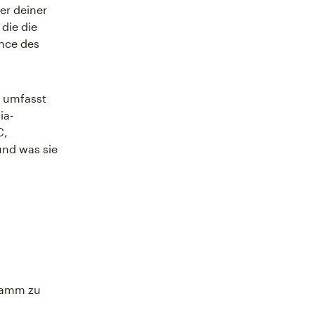
er deiner
 die die
nce des
n umfasst
ia-
C,
und was sie
gramm zu