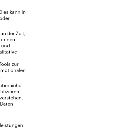
Dies kann in
 oder
n der Zeit,
für den
r und
litative
Tools zur
 emotionalen
.
embereiche
ifizieren.
 verstehen,
 Daten
leistungen