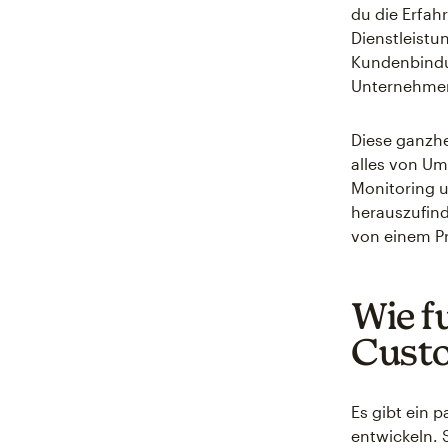
du die Erfah
Dienstleistu
Kundenbindu
Unternehmen
Diese ganzh
alles von Um
Monitoring 
herauszufind
von einem Pr
Wie f
Cust
Es gibt ein 
entwickeln. 