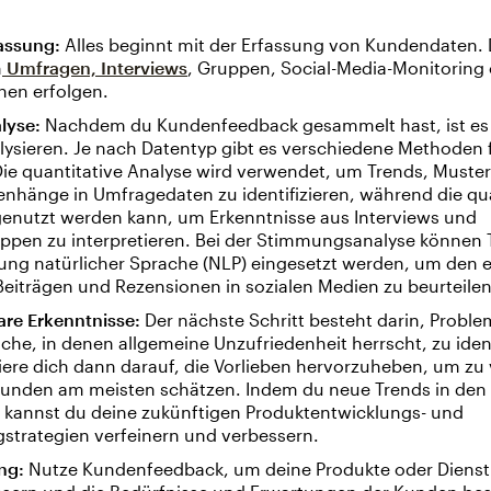
assung:
Alles beginnt mit der Erfassung von Kundendaten. 
n
Umfragen, Interviews
, Gruppen, Social-Media-Monitoring
nen erfolgen.
lyse:
Nachdem du Kundenfeedback gesammelt hast, ist es a
lysieren. Je nach Datentyp gibt es verschiedene Methoden 
Die quantitative Analyse wird verwendet, um Trends, Muste
hänge in Umfragedaten zu identifizieren, während die qua
genutzt werden kann, um Erkenntnisse aus Interviews und
ppen zu interpretieren. Bei der Stimmungsanalyse können 
tung natürlicher Sprache (NLP) eingesetzt werden, um den
eiträgen und Rezensionen in sozialen Medien zu beurteilen
re Erkenntnisse:
Der nächste Schritt besteht darin, Probl
che, in denen allgemeine Unzufriedenheit herrscht, zu ident
ere dich dann darauf, die Vorlieben hervorzuheben, um zu
Kunden am meisten schätzen. Indem du neue Trends in den
, kannst du deine zukünftigen Produktentwicklungs- und
strategien verfeinern und verbessern.
ng:
Nutze Kundenfeedback, um deine Produkte oder Dienst