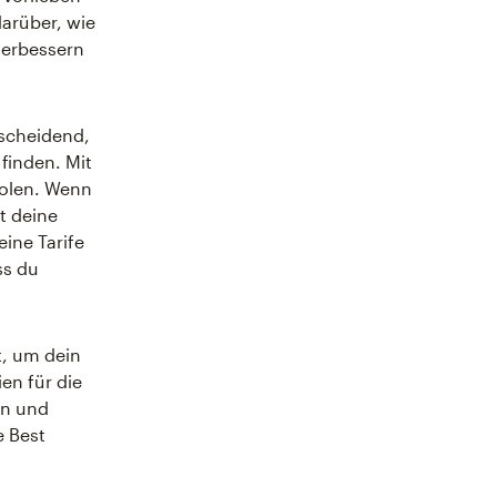
arüber, wie
verbessern
tscheidend,
finden. Mit
holen. Wenn
t deine
ine Tarife
ss du
t, um dein
en für die
en und
e Best