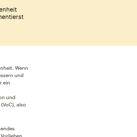
enheit
entierst
enheit. Wenn
essern und
r ein
on und
(VoC), also
ssendes
 Vorlieben