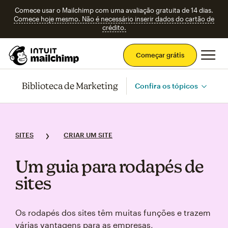
Comece usar o Mailchimp com uma avaliação gratuita de 14 dias.
Comece hoje mesmo. Não é necessário inserir dados do cartão de
crédito.
Men
Começar grátis
Biblioteca de Marketing
Confira os tópicos
SITES
CRIAR UM SITE
Um guia para rodapés de
sites
Os rodapés dos sites têm muitas funções e trazem
várias vantagens para as empresas,