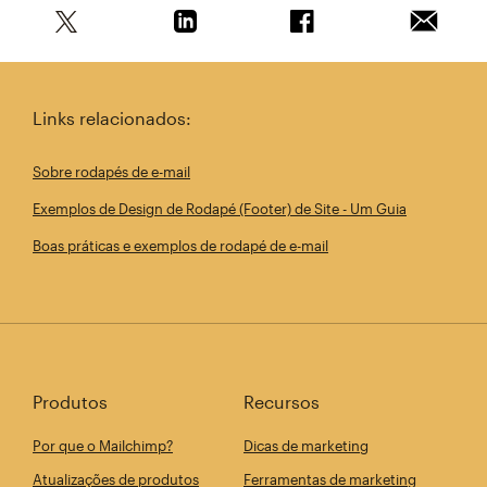
Compartilhe este artigo no Twitter
Compartilhe este artigo no Linkedin
Compartilhe este arti
Enviar e
Links relacionados:
Sobre rodapés de e-mail
Exemplos de Design de Rodapé (Footer) de Site - Um Guia
Boas práticas e exemplos de rodapé de e-mail
Produtos
Recursos
Por que o Mailchimp?
Dicas de marketing
Atualizações de produtos
Ferramentas de marketing